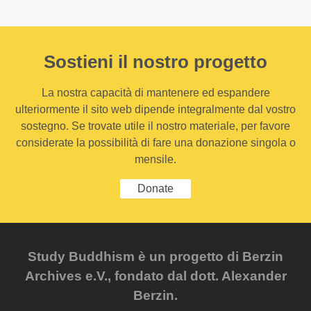
Sostieni il nostro progetto
La nostra capacità di mantenere ed espandere
ulteriormente il sito web dipende integralmente dal vostro
sostegno. Se trovate utile il nostro materiale, per favore
considerate la possibilità di fare una donazione singola o
mensile.
Donate
Study Buddhism è un progetto di Berzin
Archives e.V., fondato dal dott. Alexander
Berzin.