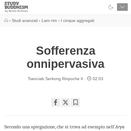
Close
Study
Buddhism
Home
›
Studi avanzati
›
Lam-rim
›
I cinque aggregati
Sofferenza
onnipervasiva
Tsenciab Serkong Rinpoche II
02:03
Share
Bookmark
on
facebook
Secondo una spiegazione, che si trova ad esempio nell’
Arya