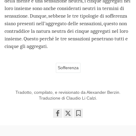
della mente è una sensazione neutra, i cinque aggregati nel
loro insieme sono anche considerati neutri in termini di
sensazione. Dunque, sebbene le tre tipologie di sofferenza
siano presenti nell’aggregato delle sensazioni, questo non
contraddice la natura neutra dei cinque aggregati nel loro
insieme. Questo perché le tre sensazioni penetrano tutti e
cinque gli aggregati.
Sofferenza
Tradotto, compilato, e revisionato da Alexander Berzin.
Traduzione di Claudio Li Calzi.
Share
Bookmark
on
facebook