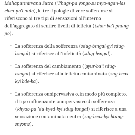
Mahaparinirvana Sutra
(
’Phags-pa yongs-su mya-ngan-las
chen-po’i mdo
), le tre tipologie di vere sofferenze si
riferiscono ai tre tipi di sensazioni all’interno
dell’aggregato di sentire livelli di felicità (
tshor-ba’i phung-
po
).
La sofferenza della sofferenza (
sdug-bsngal-gyi sdug-
bsngal
) si riferisce all’infelicità (
sdug-bsngal
).
La sofferenza del cambiamento (
’gyur-ba’i sdug-
bsngal
) si riferisce alla felicità contaminata (
zag-bcas-
kyi bde-ba
).
La sofferenza onnipervasiva o, in modo più completo,
il tipo influenzante onnipervasivo di sofferenza
(
khyab-pa ’du-byed-kyi sdug-bsngal
) si riferisce a una
sensazione contaminata neutra (
zag-bcas-kyi btang-
snyoms
).