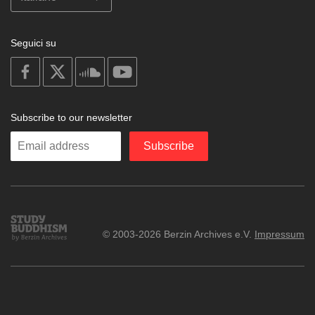
Seguici su
on
on
on
on
facebook
X
soundcloud
youtube
Subscribe to our newsletter
Enter
Subscribe
your
email
Study
© 2003-2026 Berzin Archives e.V.
Impressum
Buddhism
Home