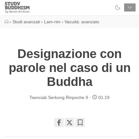
Close
Study
Buddhism
Home
›
Studi avanzati
›
Lam-rim
›
Vacuità: avanzato
Designazione con
parole nel caso di un
Buddha
Tsenciab Serkong Rinpoche II
01:19
Share
Bookmark
on