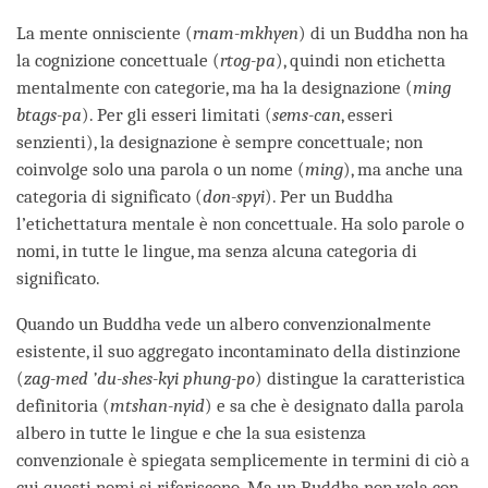
facebook
La mente onnisciente (
rnam-mkhyen
) di un Buddha non ha
la cognizione concettuale (
rtog-pa
), quindi non etichetta
mentalmente con categorie, ma ha la designazione (
ming
btags-pa
). Per gli esseri limitati (
sems-can
, esseri
senzienti), la designazione è sempre concettuale; non
coinvolge solo una parola o un nome (
ming
), ma anche una
categoria di significato (
don-spyi
). Per un Buddha
l’etichettatura mentale è non concettuale. Ha solo parole o
nomi, in tutte le lingue, ma senza alcuna categoria di
significato.
Quando un Buddha vede un albero convenzionalmente
esistente, il suo aggregato incontaminato della distinzione
(
zag-med ’du-shes-kyi phung-po
) distingue la caratteristica
definitoria (
mtshan-nyid
) e sa che è designato dalla parola
albero in tutte le lingue e che la sua esistenza
convenzionale è spiegata semplicemente in termini di ciò a
cui questi nomi si riferiscono. Ma un Buddha non vela con