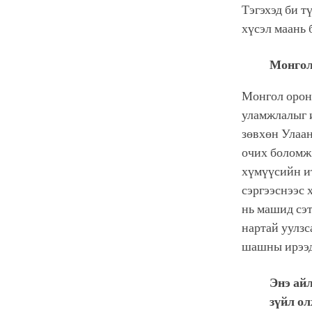
Тэгэхэд би т
хүсэл маань 
Монгол
Монгол орон 
уламжлалыг и
зөвхөн Улаа
очих боломж 
хүмүүсийн ит
сэргээснээс 
нь машид сэт
нартай уулзс
шашны ирээд
Энэ ай
зүйл ол