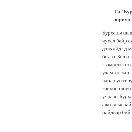
Та “Бу
зориулж
Бурханы шаш
чухал байр с
дэлхийд эд м
билээ. Зөвхө
эзэмшлээ гэх
улам хөгжин 
чанар үнэт з
зөвхөн оюунл
учраас, Бурх
ажиллаж байж
найдвар бий 