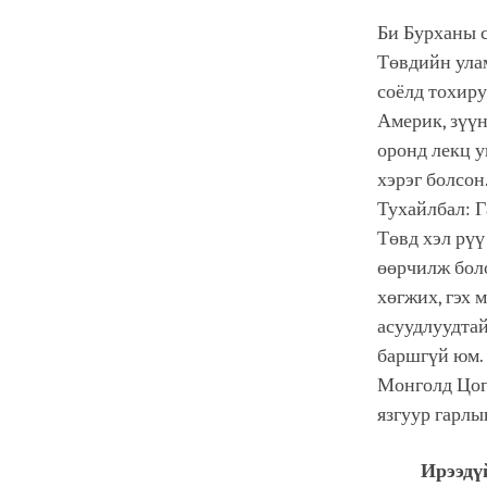
Би Бурханы с
Төвдийн улам
соёлд тохиру
Америк, зүүн
оронд лекц 
хэрэг болсон
Тухайлбал: Г
Төвд хэл рүү
өөрчилж боло
хөгжих, гэх 
асуудлуудтай
баршгүй юм.
Монголд Цог
язгуур гарлы
Ирээдү