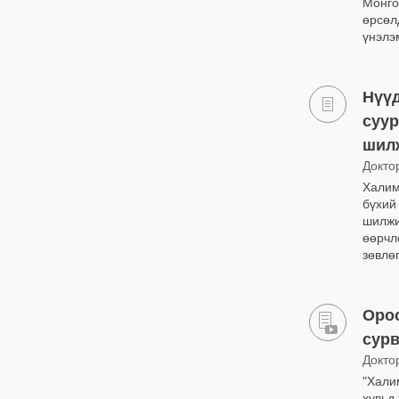
Монго
өрсөл
үнэлэ
Нүүд
суу
шилж
Докто
Халим
бүхий
шилжи
өөрчл
зөвлө
Орос
сур
Докто
"Хали
хувьд