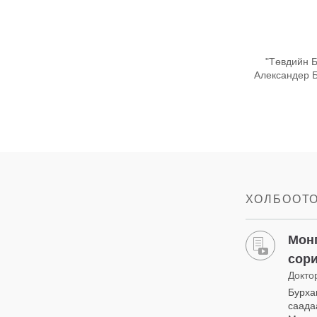
"Төвдийн Б
Александер Б
ХОЛБООТ
Монг
сор
Докто
Бурха
саада