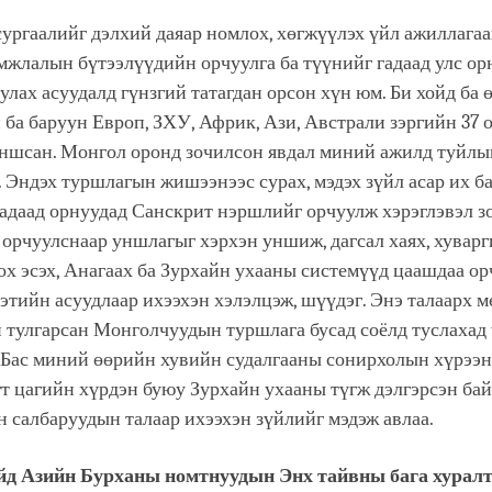
ургаалийг дэлхий даяар номлох, хөгжүүлэх үйл ажиллагаа
жлалын бүтээлүүдийн орчуулга ба түүнийг гадаад улс ор
улах асуудалд гүнзгий татагдан орсон хүн юм. Би хойд ба 
 ба баруун Европ, ЗХУ, Африк, Ази, Австрали зэргийн 37 
уншсан. Монгол оронд зочилсон явдал миний ажилд туйлы
. Эндэх туршлагын жишээнээс сурах, мэдэх зүйл асар их ба
адаад орнуудад Санскрит нэршлийг орчуулж хэрэглэвэл зо
 орчуулснаар уншлагыг хэрхэн уншиж, дагсал хаях, хувар
х эсэх, Анагаах ба Зурхайн ухааны системүүд цаашдаа ор
мэтийн асуудлаар ихээхэн хэлэлцэж, шүүдэг. Энэ талаарх 
 тулгарсан Монголчуудын туршлага бусад соёлд туслахад
 Бас миний өөрийн хувийн судалгааны сонирхолын хүрээн
т цагийн хүрдэн буюу Зурхайн ухааны түгж дэлгэрсэн бай
н салбаруудын талаар ихээхэн зүйлийг мэдэж авлаа.
йд Азийн Бурханы номтнуудын Энх тайвны бага хурал