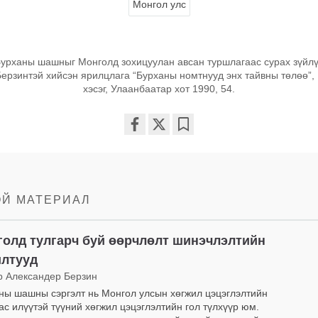
Монгол улс
урханы шашныг Монголд зохицуулан авсан туршлагаас сурах зүйлү
ерзинтэй хийсэн ярилцлага “Бурханы номтнууд энх тайвны төлөө”, 1
хэсэг, Улаанбаатар хот 1990, 54.
Share
Bookmark
on
facebook
ОЙ МАТЕРИАЛ
олд тулгарч буй өөрчлөлт шинэчлэлтийн
илтууд
р Александер Берзин
ны шашны сэргэлт нь Монгол улсын хөгжил цэцэглэлтийн
ас илүүтэй түүний хөгжил цэцэглэлтийн гол түлхүүр юм.