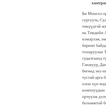
хамтра
Би Монгол ор
сургууль, С
төвүүдтэй мэ
нь Төвдийн А
нэмэрлэж, эм
баримт байда
тохируулан 
судалгаанд т
Ганжуур, Дан
бөгөөд энэ н
тустай арга 
олон хүн мэ
номтнуудын 
орчуулж дэлг
боломжтой бо