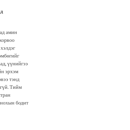
ад
ад амин
 хорвоо
 хэлдэг
бөмбөгийг
аад, үүнийгээ
йн эрхэм
рвээ тэнд
хгүй. Тийм
мтран
гтнохын бодит