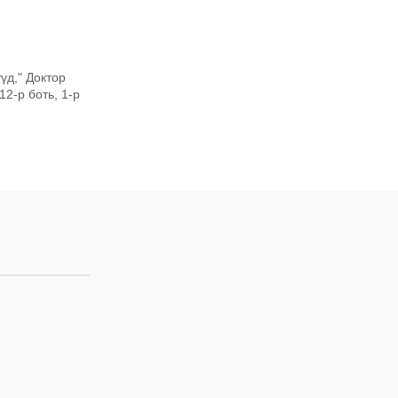
үд," Доктор
2-р боть, 1-р