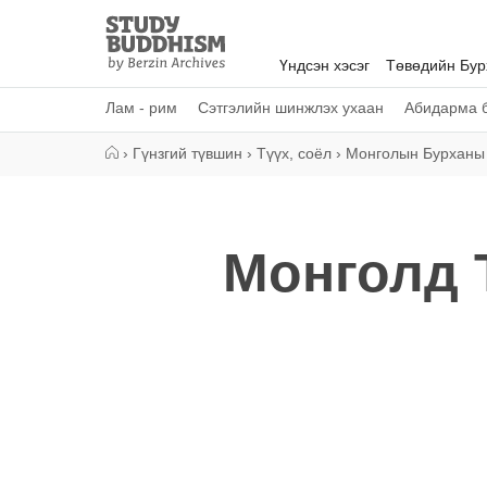
Close
Study
Buddhism
Үндсэн хэсэг
Төвөдийн Бу
Home
Лам - рим
Сэтгэлийн шинжлэх ухаан
Абидарма б
›
Гүнзгий түвшин
›
Түүх, соёл
›
Монголын Бурханы
Монголд 