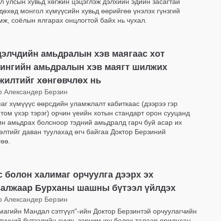
л улсын хувьд хөгжин цэцэглэж дэлхийн эдийн засагтай
дөхөд монгол хүмүүсийн хувьд өөрийгөө үнэлэх гүнзгий
мж, соёлын ялгарах онцлогтой байх нь чухал.
элчдийн амьдралын хэв маягаас хот
рингийн амьдралын хэв маягт шилжих
илтийг хөнгөвчлөх нь
р Александер Берзин
аг хүмүүүс өөрсдийн уламжлалт кабиткаас (дээрээ гэр
 том үхэр тэрэг) орчин үеийн хотын стандарт орон сууцанд
н амьдрах болсноор тэдний амьдралд гарч буй асар их
өлтийг даван туулахад өгч байгаа Доктор Берзиний
гөө.
 болон халимаг орчуулга дээрх эх
валжаар Бурханы шашны бүтээл үйлдэх
р Александер Берзин
магийн Мандал сэтгүүл"-ийн Доктор Берзинтэй орчуулагчийн
 түүний бүтээлийн суурь зарчим юу болох талаар ярилцсан