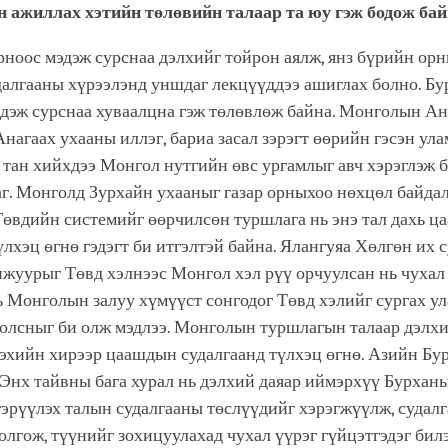
н ажиллах хэтийн төлөвийн талаар та юу гэж бодож бай
ноос мэдэж сурснаа дэлхийг тойрон аялж, янз бүрийн ор
удалгааны хүрээлэнд уншдаг лекцүүддээ ашиглах болно. Б
дэж сурснаа хуваалцна гэж төлөвлөж байна. Монголын Ан
нагаах ухааны иллэг, бариа засал зэрэгт өөрийн гэсэн ул
 тан хийхдээ Монгол нутгийн өвс ургамлыг авч хэрэглэж 
г. Монголд Зурхайн ухааныг газар орныхоо нөхцөл байда
Төвдийн системийг өөрчилсөн туршлага нь энэ тал дахь 
үлхэц өгнө гэдэгт би итгэлтэй байна. Ялангуяа Хөлгөн их 
жуурыг Төвд хэлнээс Монгол хэл рүү орчуулсан нь чухал
ь Монголын залуу хүмүүст сонгодог Төвд хэлийг сургах у
болсныг би олж мэдлээ. Монголын туршлагын талаар дэлхи
дэхийн хирээр цаашдын судалгаанд түлхэц өгнө. Азийн Бу
Энх тайвны бага хурал нь дэлхий даяар иймэрхүү Бурханы
эрүүлэх талын судалгааны төслүүдийг хэрэгжүүлж, судалг
лгож, түүнийг зохицуулахад чухал үүрэг гүйцэтгэдэг билэ