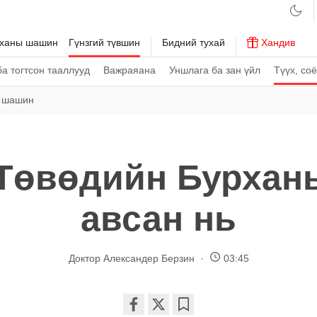
рханы шашин
Гүнзгий түвшин
Бидний тухай
Хандив
а тогтсон тааллууд
Важраяана
Уншлага ба зан үйл
Түүх, со
 шашин
Төвөдийн Бурха
авсан нь
Доктор Александер Берзин
03:45