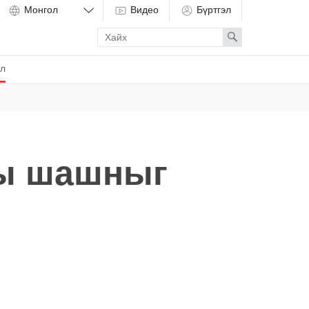
Видео
Бүртгэл
Enter
Search
search
term
ёл
ны шашныг