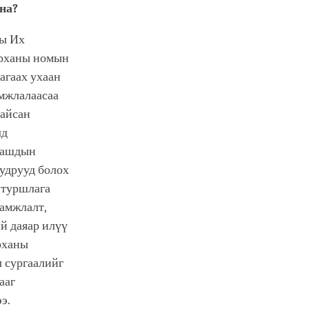
на?
ны Их
урханы номын
агаах ухаан
амжлалаасаа
байсан
лд
цаашдын
судрууд болох
 туршлага
ламжлалт,
й даяар илүү
рханы
 сургаалийг
ааг
э.