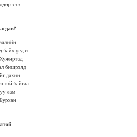
өдөр энэ
агдав?
гаалийн
д байх үедээ
 Хужиртад
аал бишрэлд
йг дахин
игтой байгаа
луу лам
 Бурхан
олтой