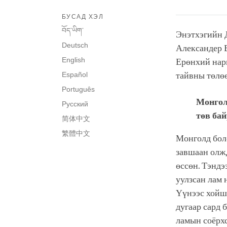
БУСАД ХЭЛ
བོད་ཡིག་
Энэтхэгийн 
Deutsch
Александер 
English
Ерөнхий нар
Español
тайвны төлө
Português
Монгол
Русский
төв бай
简体中文
繁體中文
Монголд бол
завшаан олж
өссөн. Тэнд
уулзсан лам 
Үүнээс хойш 
дугаар сард 
ламын соёрхс