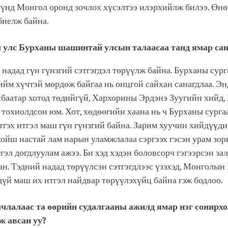
үүнд Монгол оронд зочлох хүсэлтээ илэрхийлж билээ. Өнө
биелж байна.
 улс Бурханы шашинтай улсын талаасаа танд ямар сан
надад гүн гүнзгий сэтгэгдэл төрүүлж байна. Бурханы сур
йм хүчтэй мөрдөж байгаа нь онцгой сайхан санагдлаа. Эн
нбаатар хотод төдийгүй, Хархорины Эрдэнэ Зуугийн хийд,
тохиолдсон юм. Хот, хөдөөгийн хаана нь ч Бурханы сург
гэх итгэл маш гүн гүнзгий байна. Зарим хуучин хийдүүди
хойш настай лам нарын уламжлалаа сэргээх гэсэн урам зор
гэл догдлуулам ажээ. Би хэд хэдэн боловсорч гэгээрсэн за
ан. Тэдний надад төрүүлсэн сэтгэгдлээс үзэхэд, Монголын
үй маш их итгэл найдвар төрүүлэхүйц байна гэж бодлоо.
лчлалаас та өөрийн судалгааны ажилд ямар нэг сонирх
ж авсан уу?