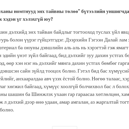
рханы номтнууд энх тайвны төлөө” бүтээлийн уншигчд
 хэдэн үг хэлэхгүй юу?
ин дэлхийд энх тайван байдлыг тогтооход туслах үйл явц
уурь болон үүрэг гүйцэтгэдэг. Дээрхийн Гэгээн Далай лам
атериал ба оюуны дэвшлийн аль аль нь хэрэгтэй гэж ямагт
н эдийн үнэт зүйл байгаад, бид дэлхийг зуу дахин устгах 
эд, өөр хэн нэг нь дэлхийг мянга дахин устгах бөмбөг гарг
дэвшсэн сайн зүйлд тооцох болно. Гэтэл бид бас хүмүүси
үйлийг, анхааралдаа авч үзэх ёстой болно. Нөгөө талаас, хэ
аг хөгжил байгаад, хүмүүс хоолгүй болчихвол бас л боло
аны шашин ба Шинжлэх ухаан гар гараасаа хөтлөлцөн, ха
 л дэлхий дээр өнө удаан, амар амгалан, аз жаргалтай то
болно.