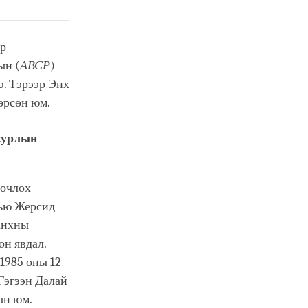
ор
ын (
АВСР
)
. Тэрээр Энх
өрсөн юм.
хурлын
зочлох
Нью Жерсид
анхны
он явдал.
1985 оны 12
Гэгээн Далай
ан юм.