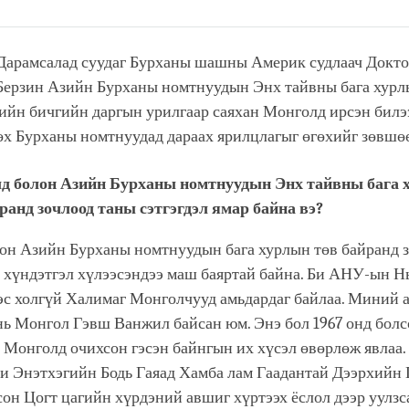
Share
Bookmark
on
facebook
Дарамсалад суудаг Бурханы шашны Америк судлаач Докт
Берзин Азийн Бурханы номтнуудын Энх тайвны бага хурл
ийн бичгийн даргын урилгаар саяхан Монголд ирсэн билээ
өх Бурханы номтнуудад дараах ярилцлагыг өгөхийг зөвшө
д болон Азийн Бурханы номтнуудын Энх тайвны бага 
ранд зочлоод таны сэтгэгдэл ямар байна вэ?
он Азийн Бурханы номтнуудын бага хурлын төв байранд 
, хүндэтгэл хүлээсэндээ маш баяртай байна. Би АНУ-ын 
ээс холгүй Халимаг Монголчууд амьдардаг байлаа. Миний 
нь Монгол Гэвш Ванжил байсан юм. Энэ бол 1967 онд болс
Монголд очихсон гэсэн байнгын их хүсэл өвөрлөж явлаа. 
би Энэтхэгийн Бодь Гаяад Хамба лам Гаадантай Дээрхийн 
он Цогт цагийн хүрдэний авшиг хүртээх ёслол дээр уулзс