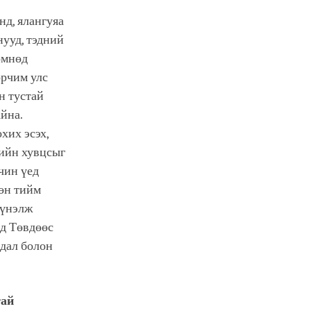
нд, ялангуяа
нууд, тэдний
өмнөд
орчим улс
н тустай
йна.
хих эсэх,
гийн хувцсыг
чин үед
мөн тийм
 үнэлж
д Төвдөөс
дал болон
тай