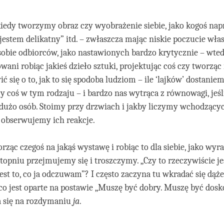
kiedy tworzymy obraz czy wyobrażenie siebie, jako kogoś na
jestem delikatny” itd. – zwłaszcza mając niskie poczucie włas
sobie odbiorców, jako nastawionych bardzo krytycznie – wte
wani robiąc jakieś dzieło sztuki, projektując coś czy tworząc
ć się o to, jak to się spodoba ludziom – ile ‘lajków’ dostanie
y coś w tym rodzaju – i bardzo nas wytrąca z równowagi, jeś
 dużo osób. Stoimy przy drzwiach i jakby liczymy wchodzącyc
 obserwujemy ich reakcje.
rząc czegoś na jakąś wystawę i robiąc to dla siebie, jako wyraz
stopniu przejmujemy się i troszczymy. „Czy to rzeczywiście j
est to, co ja odczuwam”? I często zaczyna tu wkradać się dąże
o jest oparte na postawie „Muszę być dobry. Muszę być dosko
a się na rozdymaniu
ja
.