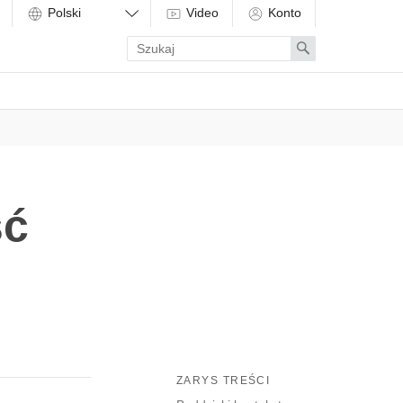
Video
Konto
Enter
Search
search
term
ść
ZARYS TREŚCI