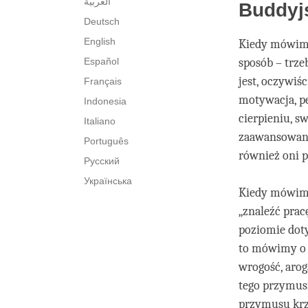
العربية
Buddyjs
Deutsch
English
Kiedy mówimy
Español
sposób – trze
jest, oczywiś
Français
motywacja, p
Indonesia
cierpieniu, 
Italiano
zaawansowany
Português
również oni p
Русский
Українська
Kiedy mówimy
„znaleźć prac
poziomie dot
to mówimy o t
wrogość, arog
tego przymus
przymusu krz