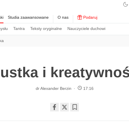
ki
Studia zaawansowane
O nas
Podaruj
ysłu
Tantra
Teksty oryginalne
Nauczyciele duchowi
ka
ustka i kreatywno
dr Alexander Berzin
17:16
Share
Bookmark
on