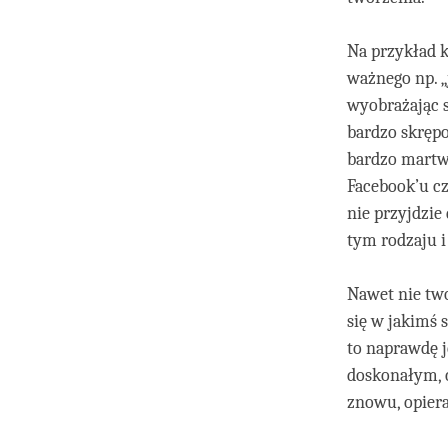
Na przykład 
ważnego np. „
wyobrażając 
bardzo skrępo
bardzo martwi
Facebook’u cz
nie przyjdzie
tym rodzaju i
Nawet nie two
się w jakimś 
to naprawdę j
doskonałym, c
znowu, opier