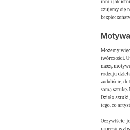
inni i jak is
czujemy się n
bezpieczeństw
Motywa
Możemy więc z
twórczości. U
naszą motywac
rodzaju dzieła
zadaliście, d
samą sztukę. 
Dzieło sztuki
tego, co arty
Oczywiście, j
procesu wytwa