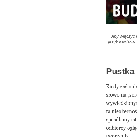
Aby włączyć 
język napisów,
Pustka 
Kiedy zaś mó
słowo na „zer
wywiedzionym 
ta nieobecnoś
sposób my istn
odbiorcy oglą
tworzenia.