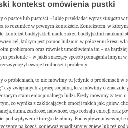
facebook
ki kontekst omówienia pustki
 o pustce lub pustości – lubię przekładać wyraz
siunjata
w t
ba to rozumieć w pewnym kontekście. Kontekstem, w którym 
cie, kontekst buddyjskich nauk, zaś za buddyjskimi naukami 
ewien cel, którym jest pomoc ludziom w położeniu kresu w
swoim problemom oraz również umożliwienia im – na bardziej
m poziomie – w jakiś znaczący sposób pomagania innym w 
rzezwyciężyli swoje trudności i problemy.
 o problemach, to nie mówimy tu jedynie o problemach w r
ę” czy związanych z pracą socjalną, lecz mówimy o znacznie
yczącym stanu emocjonalnego ludzi. Kiedy mówimy zatem o
ym, co wynika z zakłócających emocji takich jak: gniew, chc
ancja, duma, zazdrość, naiwność, tego rodzaju emocji oraz p
ie, pod wpływem którego działamy. Pod wpływem wewnętrz
yczymy na kogoś, ponieważ wpadliśmy w gniew lub też po