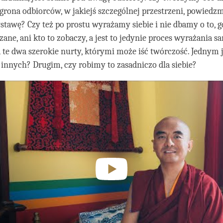
grona odbiorców, w jakiejś szczególnej przestrzeni, powiedz
tawę? Czy też po prostu wyrażamy siebie i nie dbamy o to, g
zane, ani kto to zobaczy, a jest to jedynie proces wyrażania s
są te dwa szerokie nurty, którymi może iść twórczość. Jednym j
 innych? Drugim, czy robimy to zasadniczo dla siebie?