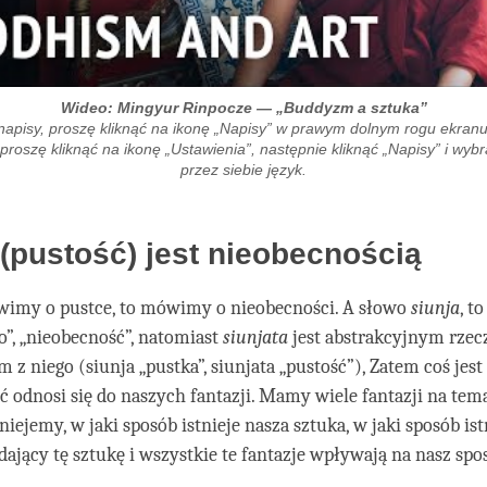
Wideo: Mingyur Rinpocze — „Buddyzm a sztuka”
napisy, proszę kliknąć na ikonę „Napisy” w prawym dolnym rogu ekranu
 proszę kliknąć na ikonę „Ustawienia”, następnie kliknąć „Napisy” i wyb
przez siebie język.
(pustość) jest nieobecnością
wimy o pustce, to mówimy o nieobecności. A słowo
siunja
, t
o”, „nieobecność”, natomiast
siunjata
jest abstrakcyjnym rze
z niego (siunja „pustka”, siunjata „pustość”), Zatem coś jest
ć odnosi się do naszych fantazji. Mamy wiele fantazji na tema
iejemy, w jaki sposób istnieje nasza sztuka, w jaki sposób ist
dający tę sztukę i wszystkie te fantazje wpływają na nasz spo