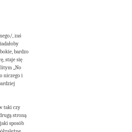
nego/, zaś
wiadałoby
ębokie, bardzo
, staje się
olitym „No
o niczego i
bardziej
 taki czy
drugą stroną
 jaki sposób
półzależne