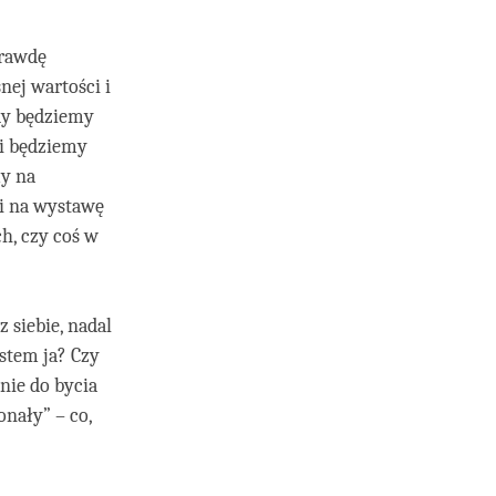
prawdę
nej wartości i
dy będziemy
 i będziemy
my na
li na wystawę
h, czy coś w
 siebie, nadal
estem ja? Czy
nie do bycia
nały” – co,