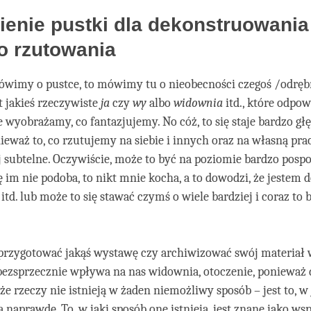
enie pustki dla dekonstruowania
o rzutowania
ówimy o pustce, to mówimy tu o nieobecności czegoś /odręb
t jakieś rzeczywiste
ja
czy
wy
albo
widownia
itd., które odpo
e wyobrażamy, co fantazjujemy. No cóż, to się staje bardzo gł
ieważ to, co rzutujemy na siebie i innych oraz na własną pracę
j subtelne. Oczywiście, może to być na poziomie bardzo posp
się im nie podoba, to nikt mnie kocha, a to dowodzi, że jestem d
itd. lub może to się stawać czymś o wiele bardziej i coraz to 
rzygotować jakąś wystawę czy archiwizować swój materiał w
bezsprzecznie wpływa na nas widownia, otoczenie, ponieważ 
 że rzeczy nie istnieją w żaden niemożliwy sposób – jest to, w
ą naprawdę. To, w jaki sposób one istnieją, jest znane jako ws