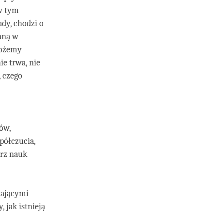
w tym
dy, chodzi o
aną w
możemy
ie trwa, nie
, czego
ów,
półczucia,
arz nauk
cającymi
 jak istnieją