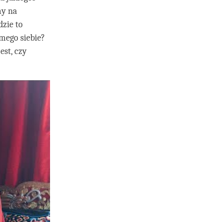
my na
dzie to
amego siebie?
est, czy