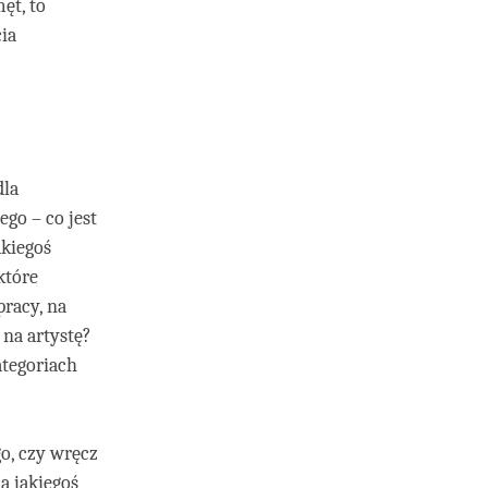
ęt, to
ia
dla
go – co jest
akiegoś
które
racy, na
 na artystę?
ategoriach
o, czy wręcz
a jakiegoś