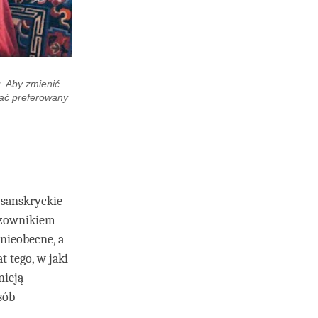
. Aby zmienić
rać preferowany
o sanskryckie
czownikiem
 nieobecne, a
t tego, w jaki
nieją
sób