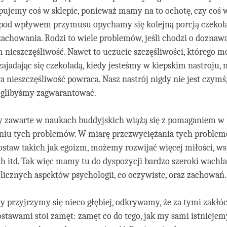
ujemy coś w sklepie, ponieważ mamy na to ochotę, czy coś 
o pod wpływem przymusu opychamy się kolejną porcją czekola
zachowania. Rodzi to wiele problemów, jeśli chodzi o doznaw
 nieszczęśliwość. Nawet to uczucie szczęśliwości, którego 
ajadając się czekoladą, kiedy jesteśmy w kiepskim nastroju, n
a nieszczęśliwość powraca. Nasz nastrój nigdy nie jest czymś
oglibyśmy zagwarantować.
 zawarte w naukach buddyjskich wiążą się z pomaganiem w
niu tych problemów. W miarę przezwyciężania tych problem
ostaw takich jak egoizm, możemy rozwijać więcej miłości, ws
ch itd. Tak więc mamy tu do dyspozycji bardzo szeroki wachl
licznych aspektów psychologii, co oczywiste, oraz zachowań.
y przyjrzymy się nieco głębiej, odkrywamy, że za tymi zakłó
stawami stoi zamęt: zamęt co do tego, jak my sami istniejemy,