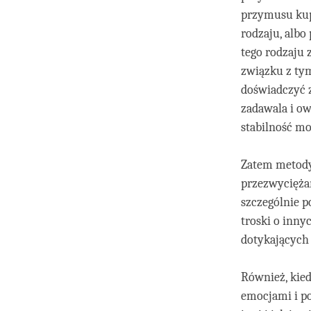
przymusu kup
rodzaju, alb
tego rodzaju 
związku z tym
doświadczyć z
zadawala i ow
stabilność m
Zatem metody
przezwycięża
szczególnie p
troski o inny
dotykających 
Również, kied
emocjami i po