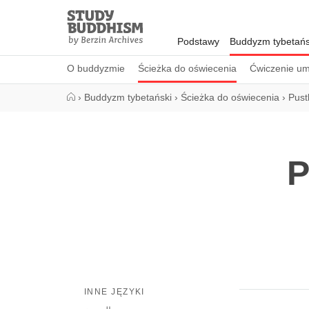
Close
Study
Buddhism
Podstawy
Buddyzm tybetańs
Home
O buddyzmie
Ścieżka do oświecenia
Ćwiczenie um
›
Buddyzm tybetański
›
Ścieżka do oświecenia
›
Pust
P
INNE JĘZYKI