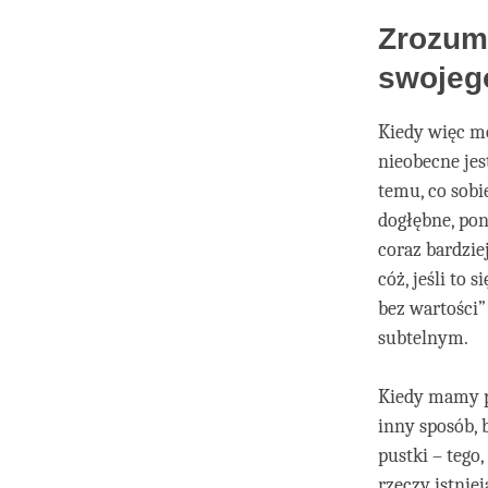
Zrozumi
swojeg
Kiedy więc m
nieobecne jes
temu, co sobi
dogłębne, pon
coraz bardzie
cóż, jeśli to 
bez wartości” 
subtelnym.
Kiedy mamy p
inny sposób, 
pustki – tego,
rzeczy istniej