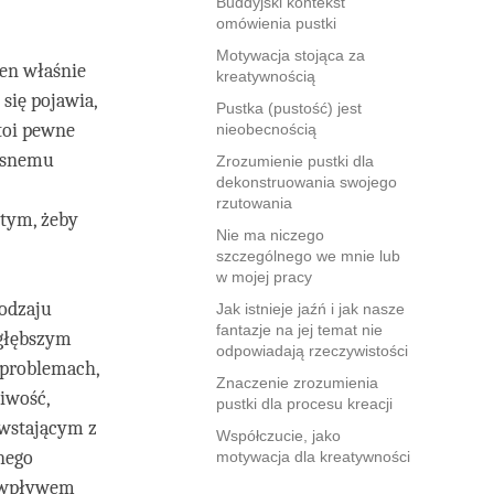
Buddyjski kontekst
omówienia pustki
Motywacja stojąca za
en właśnie
kreatywnością
się pojawia,
Pustka (pustość) jest
stoi pewne
nieobecnością
łasnemu
Zrozumienie pustki dla
dekonstruowania swojego
rzutowania
tym, żeby
Nie ma niczego
szczególnego we mnie lub
w mojej pracy
odzaju
Jak istnieje jaźń i jak nasze
fantazje na jej temat nie
 głębszym
odpowiadają rzeczywistości
 problemach,
Znaczenie zrozumienia
iwość,
pustki dla procesu kreacji
owstającym z
Współczucie, jako
nego
motywacja dla kreatywności
d wpływem