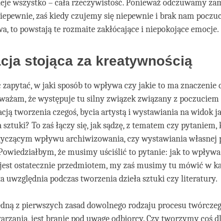
tnieje wszystko – cała rzeczywistość. Ponieważ odczuwamy zam
iepewnie, zaś kiedy czujemy się niepewnie i brak nam poczuc
a, to powstają te rozmaite zakłócające i niepokojące emocje.
cja stojąca za kreatywnością
apytać, w jaki sposób to wpływa czy jakie to ma znaczenie 
ważam, że występuje tu silny związek związany z poczuciem e
ją tworzenia czegoś, bycia artystą i wystawiania na widok j
 sztuki? To zaś łączy się, jak sądzę, z tematem czy pytaniem, 
otyczącym wpływu archiwizowania, czy wystawiania własnej p
Powiedziałbym, że musimy uściślić to pytanie: jak to wpływa
 jest ostatecznie przedmiotem, my zaś musimy tu mówić w k
sta uwzględnia podczas tworzenia dzieła sztuki czy literatury.
edną z pierwszych zasad dowolnego rodzaju procesu twórczeg
rzania, jest branie pod uwagę odbiorcy. Czy tworzymy coś dl