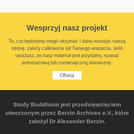
Wesprzyj nasz projekt
To, czy będziemy mogli utrzymać i dalej rozwijac naszą
stronę, zależy całkowicie od Twojego wsparcia. Jeśli
uważasz, że nasz materiał jest przydatny, rozważ
jednorazową lub comiesięczną darowiznę.
Ofiaruj
Study Buddhism jest przedsięwzięciem
utworzonym przez Berzin Archives e.V., które
założył Dr Alexander Berzin.