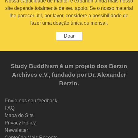
Nossa capacidade de manter e expandir ainda mais nosso
site depende totalmente de seu apoio. Se o nosso material
lhe parecer útil, por favor, considere a possibilidade de
fazer uma doação única ou mensal.
Doar
Study Buddhism é um projeto dos Berzin
Archives e.V., fundado por Dr. Alexander
Berzin.
Envie-nos seu feedback
FAQ
Mapa do Site
Privacy Policy
Newsletter
Conteúdo Mais Recente