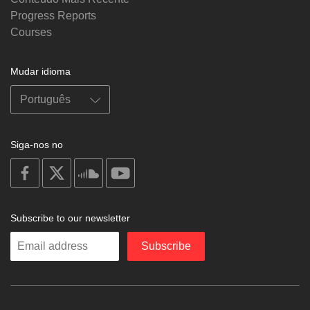
Progress Reports
Courses
Mudar idioma
Siga-nos no
on
on
on
on
facebook
X
soundcloud
youtube
Subscribe to our newsletter
Enter
Subscribe
your
email