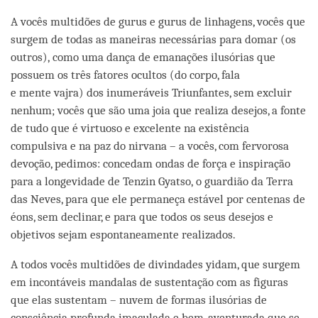
facebook
A vocês multidões de gurus e gurus de linhagens, vocês que
surgem de todas as maneiras necessárias para domar (os
outros), como uma dança de emanações ilusórias que
possuem os três fatores ocultos (do corpo, fala
e mente vajra) dos inumeráveis Triunfantes, sem excluir
nenhum; vocês que são uma joia que realiza desejos, a fonte
de tudo que é virtuoso e excelente na existência
compulsiva e na paz do nirvana – a vocês, com fervorosa
devoção, pedimos: concedam ondas de força e inspiração
para a longevidade de Tenzin Gyatso, o guardião da Terra
das Neves, para que ele permaneça estável por centenas de
éons, sem declinar, e para que todos os seus desejos e
objetivos sejam espontaneamente realizados.
A todos vocês multidões de divindades yidam, que surgem
em incontáveis mandalas de sustentação com as figuras
que elas sustentam – nuvem de formas ilusórias de
consciência profunda imaculada e bem-aventurada que se