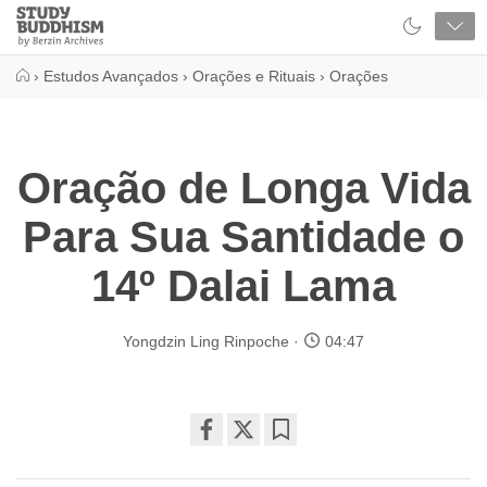
Close
Study
Buddhism
Home
›
Estudos Avançados
›
Orações e Rituais
›
Orações
Oração de Longa Vida
Para Sua Santidade o
14º Dalai Lama
Yongdzin Ling Rinpoche
04:47
Share
Bookmark
on