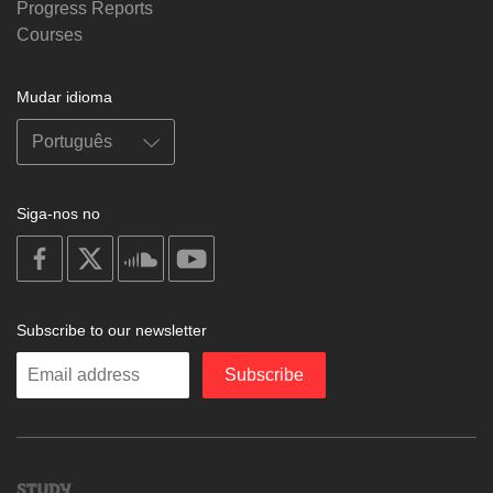
Progress Reports
Courses
Mudar idioma
Siga-nos no
on
on
on
on
facebook
X
soundcloud
youtube
Subscribe to our newsletter
Enter
Subscribe
your
email
Study