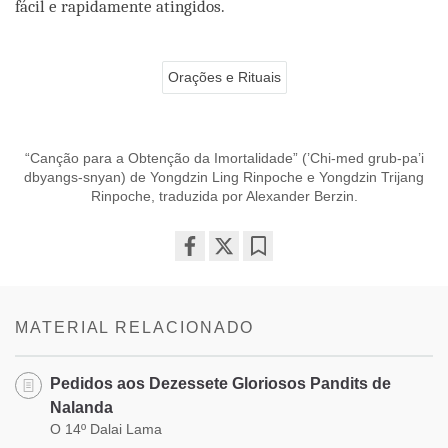
fácil e rapidamente atingidos.
Orações e Rituais
“Canção para a Obtenção da Imortalidade” (’Chi-med grub-pa’i
dbyangs-snyan) de Yongdzin Ling Rinpoche e Yongdzin Trijang
Rinpoche, traduzida por Alexander Berzin.
Share
Bookmark
on
facebook
MATERIAL RELACIONADO
Pedidos aos Dezessete Gloriosos Pandits de
Nalanda
O 14º Dalai Lama