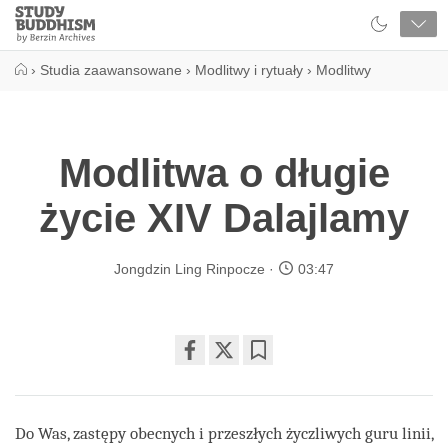
Close
Study
Buddhism
Home
›
Studia zaawansowane
›
Modlitwy i rytuały
›
Modlitwy
Modlitwa o długie
życie XIV Dalajlamy
Jongdzin Ling Rinpocze
03:47
Share
Bookmark
on
facebook
Do Was, zastępy obecnych i przeszłych życzliwych guru linii,