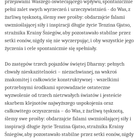
przejawami Waszego oświecającego wpływu, spontanicznie
pełni zalet swych wyrzeczeń i urzeczywistnień - do Was, z
żarliwą tęsknotą, ślemy swe prośby: obdarzajcie falami
uwznioślającej siły i inspiracji długie życie Tenzina Gjatso,
strażnika Krainy Śniegów, aby pozostawało stabilne przez
setki eonów, nigdy się nie wyczerpując, i oby wszystkie jego
życzenia i cele spontanicznie się spełniały.
Do zastępów trzech pojazdów świętej Dharmy: pełnych
chwały nieskazitelności – niezachwianej, na wskroś
znakomitej i całkowicie konstruktywnej - wszelkimi
potrzebnymi środkami sprowadzacie ostateczne
wyzwolenie od trzech nietrwałych światów i jesteście
skarbem klejnotów najwyższego uspokojenia oraz
całkowitego oczyszczenia – do Was, z żarliwą tęsknotą,
ślemy swe prośby: obdarzajcie falami uwznioślającej siły i
inspiracji długie życie Tenzina Gjatso, strażnika Krainy
Śniegów, aby pozostawało stabilne przez setki eonów, nigdy