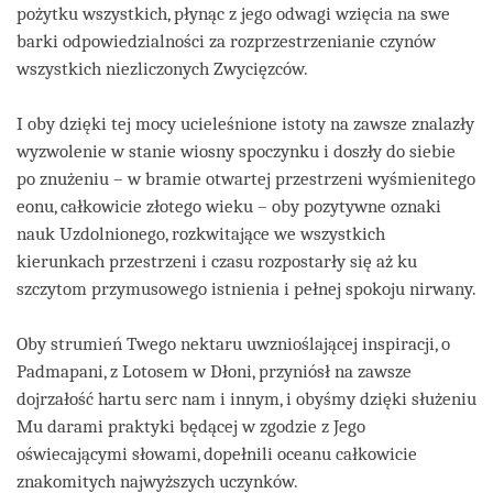
pożytku wszystkich, płynąc z jego odwagi wzięcia na swe
barki odpowiedzialności za rozprzestrzenianie czynów
wszystkich niezliczonych Zwycięzców.
I oby dzięki tej mocy ucieleśnione istoty na zawsze znalazły
wyzwolenie w stanie wiosny spoczynku i doszły do siebie
po znużeniu – w bramie otwartej przestrzeni wyśmienitego
eonu, całkowicie złotego wieku – oby pozytywne oznaki
nauk Uzdolnionego, rozkwitające we wszystkich
kierunkach przestrzeni i czasu rozpostarły się aż ku
szczytom przymusowego istnienia i pełnej spokoju nirwany.
Oby strumień Twego nektaru uwznioślającej inspiracji, o
Padmapani, z Lotosem w Dłoni, przyniósł na zawsze
dojrzałość hartu serc nam i innym, i obyśmy dzięki służeniu
Mu darami praktyki będącej w zgodzie z Jego
oświecającymi słowami, dopełnili oceanu całkowicie
znakomitych najwyższych uczynków.