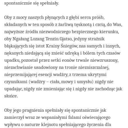
spontanicznie się spełniały.
Oby z mocy naszych płynących z głębi serca próśb,
składanych w ten sposób z żarliwą tęsknotą i czcią, do Was,
najwyższe źródła niezwodniczego bezpiecznego kierunku,
oby Ngałang Lozang Tenzin Gjatso, jedyny strażnik
błąkających się istot Krainy Śniegów, nas samych i innych,
nękanych niedającą się znieść udręką i bólem tych czasów
upadku, pozostał przez setki eonów trwale niewzruszony,
niezachwianie usadowiony na tronie niezniszczalnej,
nieprzemijającej esencji wadżry, z trzema ukrytymi
czynnikami (wadżry – ciała, mowy i umysłu) nigdy nie
upadając, nigdy nie zmieniając się i nigdy nie zachodząc jak
słońce.
Oby jego pragnienia spełniały się spontanicznie jak
zamierzył wraz ze wspaniałymi falami oświecającego
wpływu o naturze klejnotu spełniającego życzenia dla