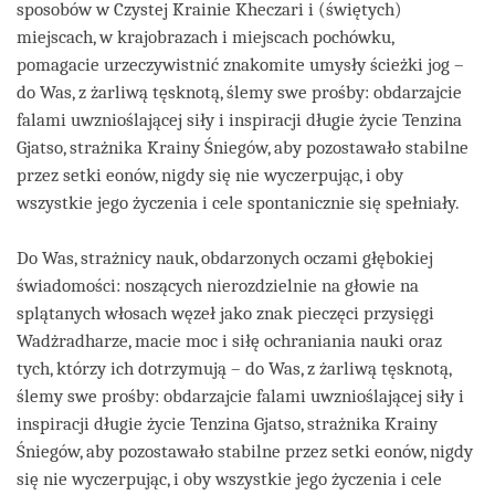
sposobów w Czystej Krainie Kheczari i (świętych)
miejscach, w krajobrazach i miejscach pochówku,
pomagacie urzeczywistnić znakomite umysły ścieżki jog –
do Was, z żarliwą tęsknotą, ślemy swe prośby: obdarzajcie
falami uwznioślającej siły i inspiracji długie życie Tenzina
Gjatso, strażnika Krainy Śniegów, aby pozostawało stabilne
przez setki eonów, nigdy się nie wyczerpując, i oby
wszystkie jego życzenia i cele spontanicznie się spełniały.
Do Was, strażnicy nauk, obdarzonych oczami głębokiej
świadomości: noszących nierozdzielnie na głowie na
splątanych włosach węzeł jako znak pieczęci przysięgi
Wadżradharze, macie moc i siłę ochraniania nauki oraz
tych, którzy ich dotrzymują – do Was, z żarliwą tęsknotą,
ślemy swe prośby: obdarzajcie falami uwznioślającej siły i
inspiracji długie życie Tenzina Gjatso, strażnika Krainy
Śniegów, aby pozostawało stabilne przez setki eonów, nigdy
się nie wyczerpując, i oby wszystkie jego życzenia i cele