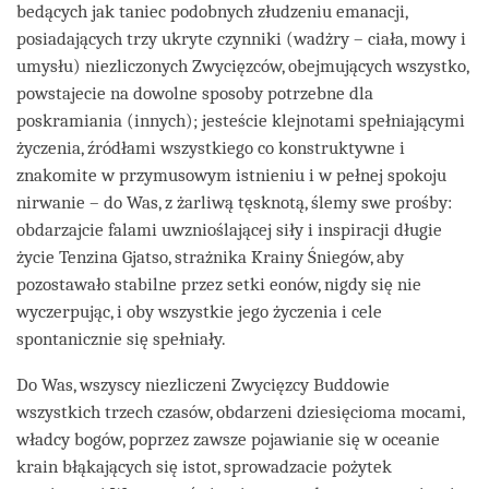
bedących jak taniec podobnych złudzeniu emanacji,
posiadających trzy ukryte czynniki (wadżry – ciała, mowy i
umysłu) niezliczonych Zwycięzców, obejmujących wszystko,
powstajecie na dowolne sposoby potrzebne dla
poskramiania (innych); jesteście klejnotami spełniającymi
życzenia, źródłami wszystkiego co konstruktywne i
znakomite w przymusowym istnieniu i w pełnej spokoju
nirwanie – do Was, z żarliwą tęsknotą, ślemy swe prośby:
obdarzajcie falami uwznioślającej siły i inspiracji długie
życie Tenzina Gjatso, strażnika Krainy Śniegów, aby
pozostawało stabilne przez setki eonów, nigdy się nie
wyczerpując, i oby wszystkie jego życzenia i cele
spontanicznie się spełniały.
Do Was, wszyscy niezliczeni Zwycięzcy Buddowie
wszystkich trzech czasów, obdarzeni dziesięcioma mocami,
władcy bogów, poprzez zawsze pojawianie się w oceanie
krain błąkających się istot, sprowadzacie pożytek