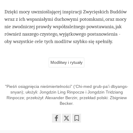
Dzięki mocy uwznioślającej inspiracji Zwycięskich Buddów
wraz z ich wspaniałymi duchowymi potomkami, oraz mocy
nie zwodniczej prawdy współzależnego powstawania, jak
również naszego czystego, wyjątkowego postanowienia -
oby wszystkie cele tych modlitw szybko się spełniły.
Modlitwy i rytuały
"Pieśń osiągnięcia nieśmiertelności" (‘Chi-med grub-pa’i dbyangs-
snyan); ułożyli: Jongdzin Ling Rinpocze i Jongdzin Tridziang
Rinpocze; przełożył: Alexander Berzin; przekład polski: Zbigniew
Becker.
Share
Bookmark
on