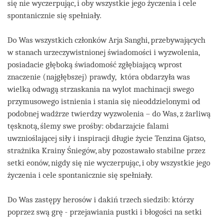
się nie wyczerpując, i oby wszystkie jego życzenia i cele
spontanicznie się spełniały.
Do Was wszystkich członków Arja Sanghi, przebywających
w stanach urzeczywistnionej świadomości i wyzwolenia,
posiadacie głęboką świadomość zgłębiającą wprost
znaczenie (najgłębszej) prawdy, która obdarzyła was
wielką odwagą strzaskania na wylot machinacji swego
przymusowego istnienia i stania się nieoddzielonymi od
podobnej wadżrze twierdzy wyzwolenia – do Was, z żarliwą
tęsknotą, ślemy swe prośby: obdarzajcie falami
uwznioślającej siły i inspiracji długie życie Tenzina Gjatso,
strażnika Krainy Śniegów, aby pozostawało stabilne przez
setki eonów, nigdy się nie wyczerpując, i oby wszystkie jego
życzenia i cele spontanicznie się spełniały.
Do Was zastępy herosów i dakiń trzech siedzib: którzy
poprzez swą grę - przejawiania pustki i błogości na setki