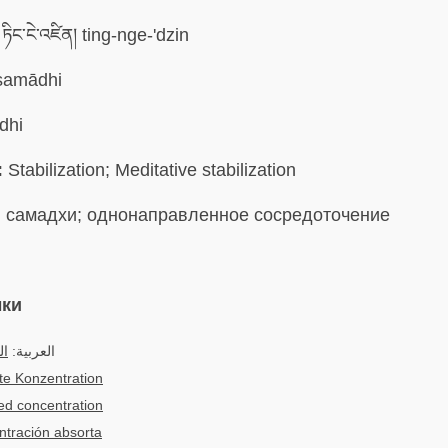
ཏིང་ངེ་འཛིན། ting-nge-'dzin
amādhi
dhi
:
Stabilization; Meditative stabilization
:
самадхи; однонаправленное сосредоточение
ыки
العربية:
ال
fte Konzentration
ed concentration
tración absorta