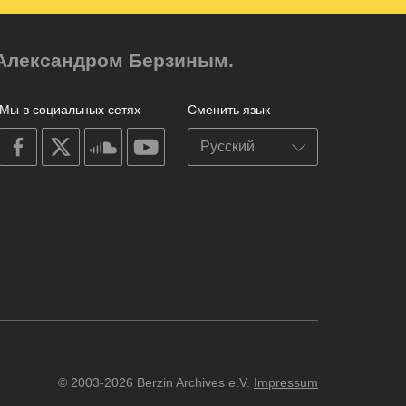
м Александром Берзиным.
Мы в социальных сетях
Сменить язык
on
on
on
on
facebook
X
soundcloud
youtube
© 2003-2026 Berzin Archives e.V.
Impressum