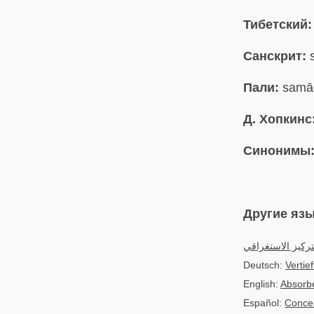
Тибетский:
Санскрит:
s
Пали:
samā
Д. Хопкинс
Синонимы
Другие яз
تركيز الاستغراقي
Deutsch:
Vertie
English:
Absorb
Español:
Concen