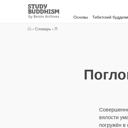
Close
Study
Buddhism
Основы
Тибетский буддиз
Home
›
Словарь
›
П
Погло
Совершенно
вялости ум
погружён в 