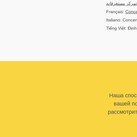
تمرکز مستغرقانه
Français:
Conce
Italiano: Conce
Tiếng Việt: Định
Наша спосо
вашей по
рассмотрит