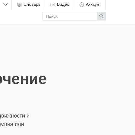
Словарь
Видео
Аккаунт
Enter
Search
search
term
очение
движности и
чения или