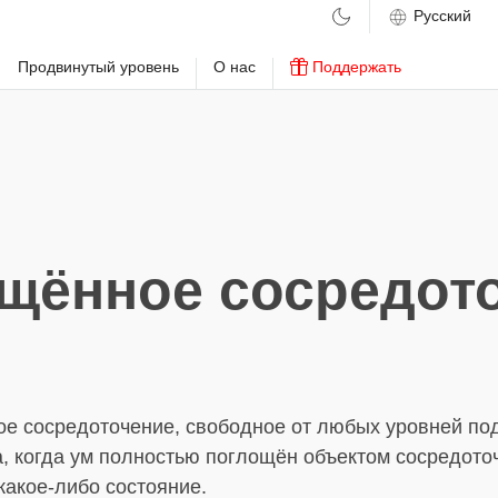
м
Продвинутый уровень
О нас
Поддержать
щённое сосредот
е сосредоточение, свободное от любых уровней по
а, когда ум полностью поглощён объектом сосредото
какое-либо состояние.