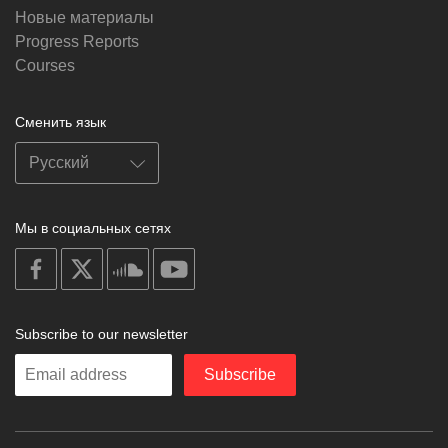
Новые материалы
Progress Reports
Courses
Сменить язык
Мы в социальных сетях
on
on
on
on
facebook
X
soundcloud
youtube
Subscribe to our newsletter
Enter
Subscribe
your
email