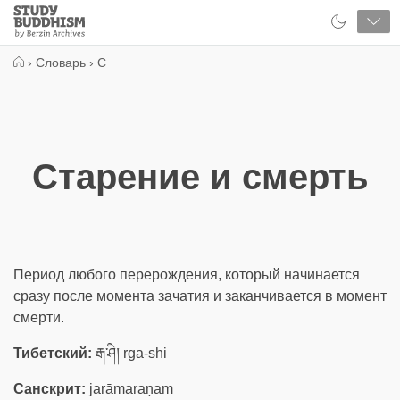
Close
Study
Buddhism
Home
›
Словарь
›
С
Старение и смерть
Период любого перерождения, который начинается
сразу после момента зачатия и заканчивается в момент
смерти.
Тибетский:
རྒ་ཤི། rga-shi
Санскрит:
jarāmaraṇam