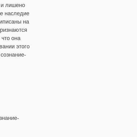
 и лишено
ое наследие
риписаны на
признаются
 что она
вании этого
 сознание-
знание-