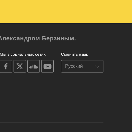
м Александром Берзиным.
Мы в социальных сетях
Сменить язык
on
on
on
on
facebook
X
soundcloud
youtube