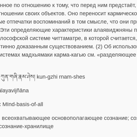
ное по отношению к тому, что перед ним предстаёт,
отношении своих объектов. Оно переносит кармическ
ые отпечатки воспоминаний в том смысле, что они п
. Эти определяющие характеристики алаявиджняны 
лософской системе читтаматре, в которой считается,
стинно доказанным существованием. (2) Об использо
системах мадхьямаки карма-кагью см. «разделяющее
ཀུན་གཞི་རྣམ་ཤེས། kun-gzhi rnam-shes
layavijñāna
:
MInd-basis-of-all
:
всеохватывающее основополагающее сознание; со
 сознание-хранилище