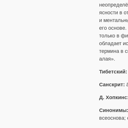
неопределён
ясности в 
и ментальн
его основе
только в фи
обладает и
термина в 
алая».
Тибетский:
Санскрит:
ā
Д. Хопкинс
Синонимы
всеоснова;