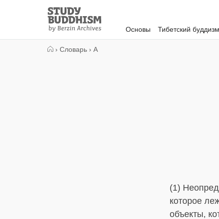
Close
Study
Buddhism
Основы
Тибетский буддиз
Home
›
Словарь
›
А
(1) Неопре
которое леж
объекты, ко