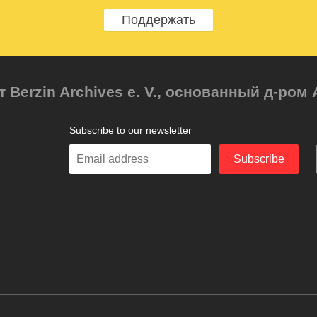
Поддержать
т Berzin Archives e. V., основанный д-ро
Subscribe to our newsletter
Enter
Subscribe
your
email