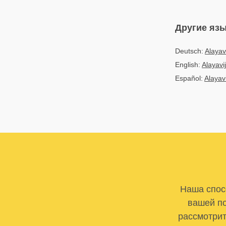
Другие яз
Deutsch:
Alayav
English:
Alayavi
Español:
Alayav
Наша спосо
вашей по
рассмотрит