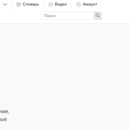
Словарь
Видео
Аккаунт
Enter
Search
search
term
ние,
мые