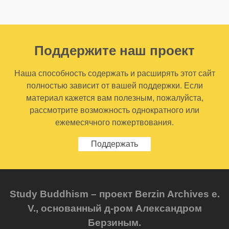
Поддержите наш проект
Наша способность содержать и расширять этот сайт
полностью зависит от вашей поддержки. Если
материал кажется вам полезным, пожалуйста,
рассмотрите возможность однократного или
ежемесячного пожертвования.
Поддержать
Study Buddhism – проект Berzin Archives e.
V., основанный д-ром Александром
Берзиным.