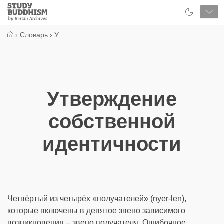
Close
Study
Buddhism
Home
›
Словарь
›
У
Утверждение
собственной
идентичности
Четвёртый из четырёх «получателей» (nyer-len),
которые включены в девятое звено зависимого
возникновения – звено получателя. Ошибочное