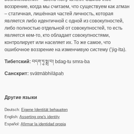
воззрение, когда мы считаем, что существуем как атман
– статичная, лишённая частей личность, которая
является либо идентичной с одной из совокупностей,
либо полностью отдельной от совокупностей, то есть
является кем-то, кто обладает совокупностями,
контролирует или населяет их. То же самое, что
ошибочное воззрение на изменчивую систему (’jig-lta).
Тибетский:
བདག་ཏུ་སྨྲ་བ། bdag-tu smra-ba
Санскрит:
svātmābhilāpaḥ
Другие языки
Deutsch:
Eigene Identität behaupten
English:
Asserting one's identity
Español:
Afirmar la identidad propia