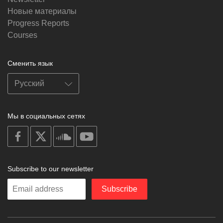
Новые материалы
Progress Reports
Courses
Сменить язык
Мы в социальных сетях
on
on
on
on
facebook
X
soundcloud
youtube
Subscribe to our newsletter
Enter
Subscribe
your
email