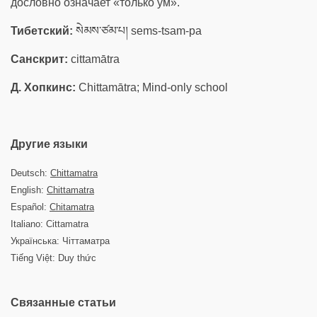
дословно означает «только ум».
Тибетский:
སེམས་ཙམ་པ། sems-tsam-pa
Санскрит:
cittamātra
Д. Хопкинс:
Chittamātra; Mind-only school
Другие языки
Deutsch:
Chittamatra
English:
Chittamatra
Español:
Chitamatra
Italiano: Cittamatra
Українська: Чіттаматра
Tiếng Việt: Duy thức
Связанные статьи