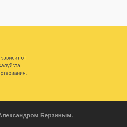
 зависит от
жалуйста,
ертвования.
м Александром Берзиным.