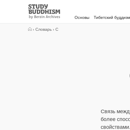
Close
Study
Buddhism
Основы
Тибетский буддиз
Home
›
Словарь
›
С
Связь между
более спос
свойствами