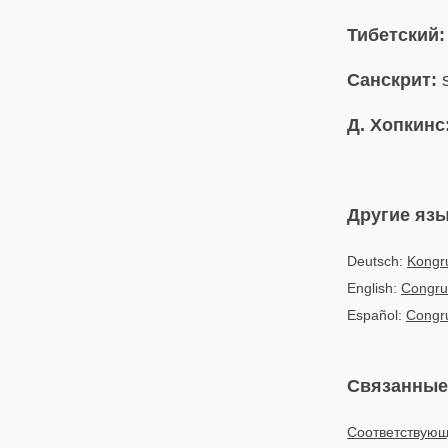
Тибетский:
Санскрит:
s
Д. Хопкинс
Другие яз
Deutsch:
Kongr
English:
Congru
Español:
Congr
Связанные
Соответствующ