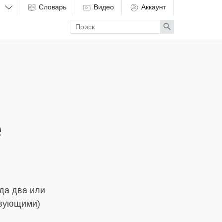
Словарь
Видео
Аккаунт
Enter
Search
search
term
е
да два или
твующими)