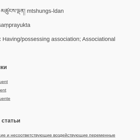
མཚུངས་ལྡན། mtshungs-ldan
aṃprayukta
:
Having/possessing association; Associational
ыки
uent
ent
uente
 статьи
ие и несоответствующие воздействующие переменные