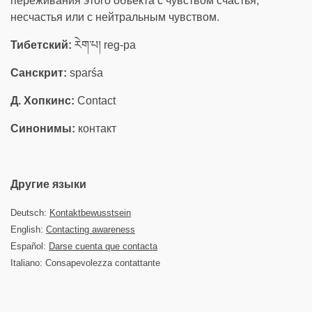
переживания этого объекта с чувством счастья,
несчастья или с нейтральным чувством.
Тибетский:
རེག་པ། reg-pa
Санскрит:
sparśa
Д. Хопкинс:
Contact
Синонимы:
контакт
Другие языки
Deutsch:
Kontaktbewusstsein
English:
Contacting awareness
Español:
Darse cuenta que contacta
Italiano: Consapevolezza contattante