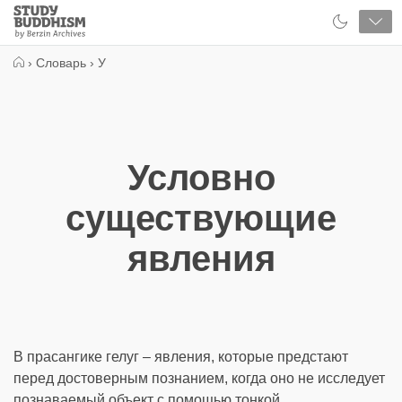
Close
Study
Buddhism
Home
›
Словарь
›
У
Условно
существующие
явления
В прасангике гелуг – явления, которые предстают
перед достоверным познанием, когда оно не исследует
познаваемый объект с помощью тонкой