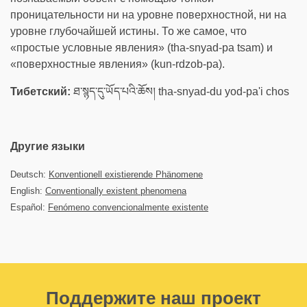
проницательности ни на уровне поверхностной, ни на
уровне глубочайшей истины. То же самое, что
«простые условные явления» (tha-snyad-pa tsam) и
«поверхностные явления» (kun-rdzob-pa).
Тибетский:
ཐ་སྙད་དུ་ཡོད་པའི་ཆོས། tha-snyad-du yod-pa'i chos
Другие языки
Deutsch:
Konventionell existierende Phänomene
English:
Conventionally existent phenomena
Español:
Fenómeno convencionalmente existente
Поддержите наш проект