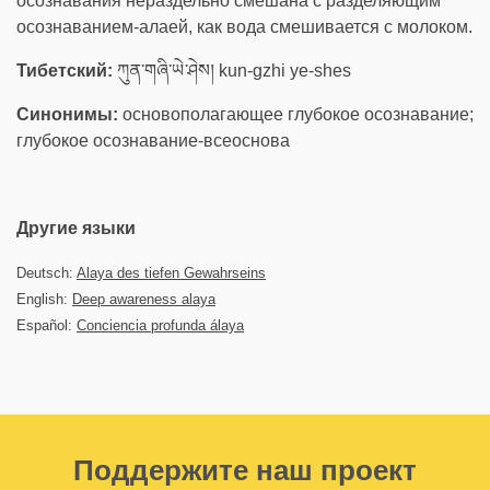
осознавания нераздельно смешана с разделяющим
осознаванием-алаей, как вода смешивается с молоком.
Тибетский:
ཀུན་གཞི་ཡེ་ཤེས། kun-gzhi ye-shes
Синонимы:
основополагающее глубокое осознавание;
глубокое осознавание-всеоснова
Другие языки
Deutsch:
Alaya des tiefen Gewahrseins
English:
Deep awareness alaya
Español:
Conciencia profunda álaya
Поддержите наш проект