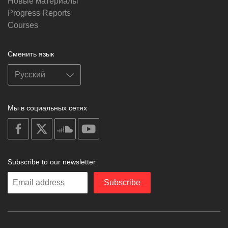
Новые материалы
Progress Reports
Courses
Сменить язык
Мы в социальных сетях
on
on
on
on
facebook
X
soundcloud
youtube
Subscribe to our newsletter
Enter
Subscribe
your
email