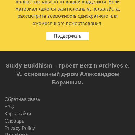
полностью зависит от вашей поддержки. Если
материал кажется вам полезным, пожалуйста,
рассмотрите возможность однократного или
ежемесячного пожертвования.
Поддержать
Study Buddhism – проект Berzin Archives e.
V., основанный д-ром Александром
Берзиным.
Обратная связь
FAQ
Карта сайта
Словарь
Privacy Policy