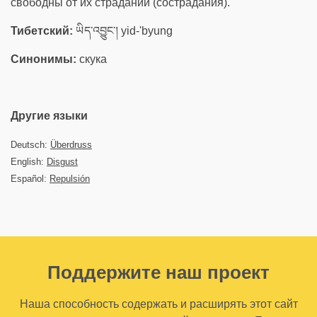
свободны от их страданий (сострадания).
Тибетский:
ཡིད་འབྱུང་། yid-'byung
Синонимы:
скука
Другие языки
Deutsch:
Überdruss
English:
Disgust
Español:
Repulsión
Поддержите наш проект
Наша способность содержать и расширять этот сайт