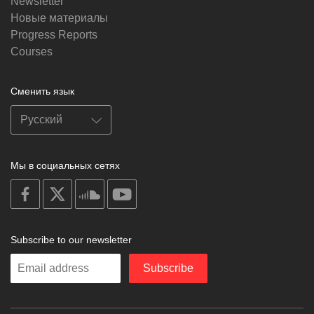
Newsletter
Новые материалы
Progress Reports
Courses
Сменить язык
Мы в социальных сетях
on
on
on
on
facebook
X
soundcloud
youtube
Subscribe to our newsletter
Enter
Subscribe
your
email