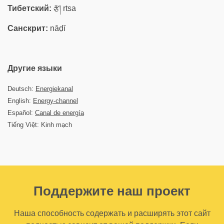
Тибетский:
རྩ། rtsa
Санскрит:
nāḍī
Другие языки
Deutsch:
Energiekanal
English:
Energy-channel
Español:
Canal de energía
Tiếng Việt: Kinh mạch
Поддержите наш проект
Наша способность содержать и расширять этот сайт