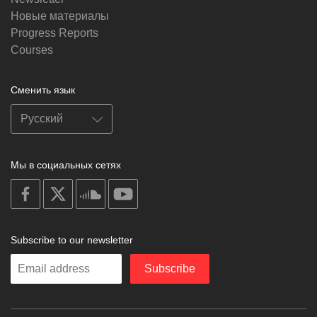
Новые материалы
Progress Reports
Courses
Сменить язык
Мы в социальных сетях
on
on
on
on
facebook
X
soundcloud
youtube
Subscribe to our newsletter
Enter
Subscribe
your
email