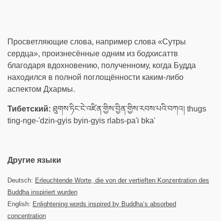
Просветляющие слова, например слова «Сутры
сердца», произнесённые одним из бодхисаттв
благодаря вдохновению, полученному, когда Будда
находился в полной поглощённости каким-либо
аспектом Дхармы.
Тибетский:
ཐུགས་ཏིང་ངེ་འཛིན་གྱིས་བྱིན་གྱིས་རབས་པའི་བཀའ། thugs
ting-nge-'dzin-gyis byin-gyis rlabs-pa'i bka'
Другие языки
Deutsch:
Erleuchtende Worte, die von der vertieften Konzentration des
Buddha inspiriert wurden
English:
Enlightening words inspired by Buddha’s absorbed
concentration