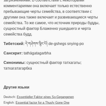
загрязнениями. В соответствии с некоторыми
комментариями она включает только естественно
пребывающие черты семейства, в соответствии с
другими она также включает и развивающиеся черты
семейства. То же самое, что источник природы будды,
сущностный фактор Блаженно ушедшего и черта
семейства будд.
Тибетский:
དེ་གཤེགས་སྙིང་པོ། de-gshegs snying-po
Санскрит:
tathāgatagarbha
Синонимы:
сущностный фактор татхагаты;
татхагатагарбха
Другие языки
Deutsch:
Essentieller Faktor eines So-Gegangenen
English:
Essential factor for a Thusly Gone One