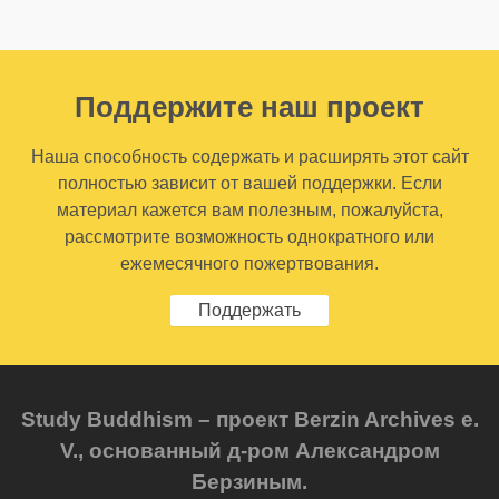
Поддержите наш проект
Наша способность содержать и расширять этот сайт
полностью зависит от вашей поддержки. Если
материал кажется вам полезным, пожалуйста,
рассмотрите возможность однократного или
ежемесячного пожертвования.
Поддержать
Study Buddhism – проект Berzin Archives e.
V., основанный д-ром Александром
Берзиным.