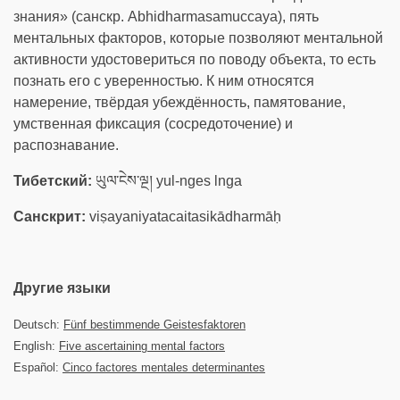
знания» (санскр. Abhidharmasamuccaya), пять
ментальных факторов, которые позволяют ментальной
активности удостовериться по поводу объекта, то есть
познать его с уверенностью. К ним относятся
намерение, твёрдая убеждённость, памятование,
умственная фиксация (сосредоточение) и
распознавание.
Тибетский:
ཡུལ་ངེས་ལྔ། yul-nges lnga
Санскрит:
viṣayaniyatacaitasikādharmāḥ
Другие языки
Deutsch:
Fünf bestimmende Geistesfaktoren
English:
Five ascertaining mental factors
Español:
Cinco factores mentales determinantes