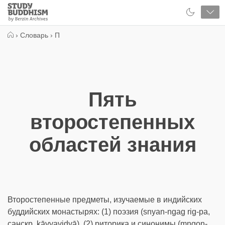
Close
Study
Buddhism
Home
›
Словарь
›
П
Пять
второстепенных
областей знания
Второстепенные предметы, изучаемые в индийских
буддийских монастырях: (1) поэзия (snyan-ngag rig-pa,
санскр. kāvyavidyā), (2) риторика и синонимы (mngon-