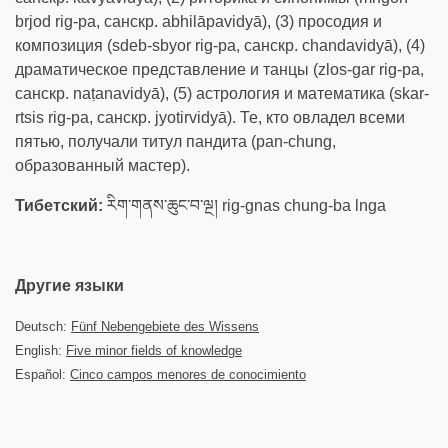
brjod rig-pa, санскр. abhilāpavidyā), (3) просодия и
композиция (sdeb-sbyor rig-pa, санскр. chandavidyā), (4)
драматическое представление и танцы (zlos-gar rig-pa,
санскр. naṭanavidyā), (5) астрология и математика (skar-
rtsis rig-pa, санскр. jyotirvidyā). Те, кто овладел всеми
пятью, получали титул пандита (pan-chung,
образованный мастер).
Тибетский:
རིག་གནས་ཆུང་བ་ལྔ། rig-gnas chung-ba lnga
Другие языки
Deutsch:
Fünf Nebengebiete des Wissens
English:
Five minor fields of knowledge
Español:
Cinco campos menores de conocimiento