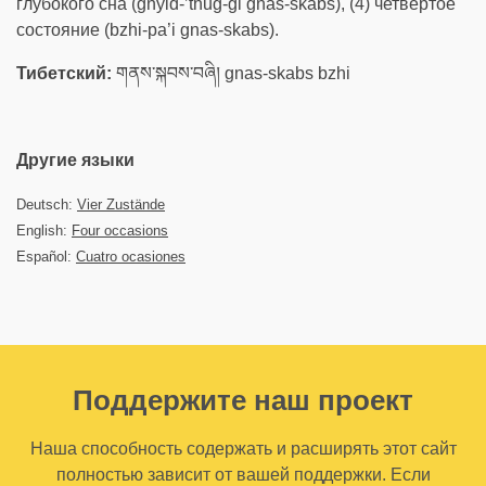
глубокого сна (gnyid-’thug-gi gnas-skabs), (4) четвёртое
состояние (bzhi-pa’i gnas-skabs).
Тибетский:
གནས་སྐབས་བཞི། gnas-skabs bzhi
Другие языки
Deutsch:
Vier Zustände
English:
Four occasions
Español:
Cuatro ocasiones
Поддержите наш проект
Наша способность содержать и расширять этот сайт
полностью зависит от вашей поддержки. Если