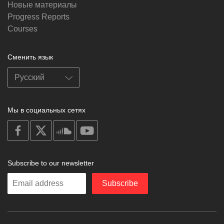
Новые материалы
Progress Reports
Courses
Сменить язык
Мы в социальных сетях
on
on
on
on
facebook
X
soundcloud
youtube
Subscribe to our newsletter
Enter
Subscribe
your
email