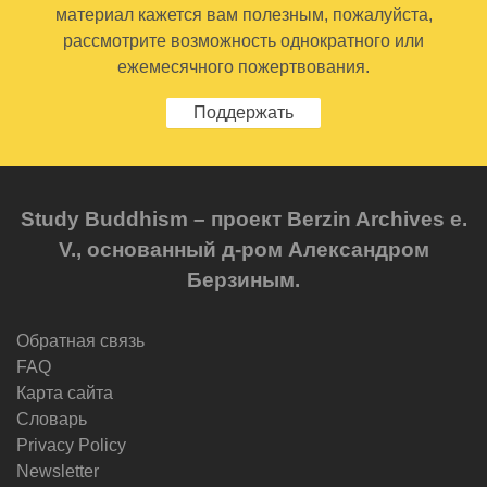
материал кажется вам полезным, пожалуйста,
рассмотрите возможность однократного или
ежемесячного пожертвования.
Поддержать
Study Buddhism – проект Berzin Archives e.
V., основанный д-ром Александром
Берзиным.
Обратная связь
FAQ
Карта сайта
Словарь
Privacy Policy
Newsletter