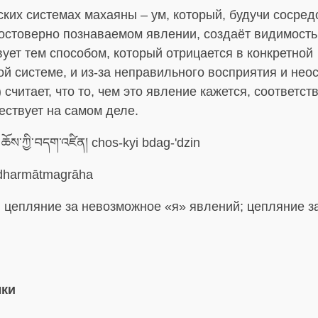
ких системах махаяны – ум, который, будучи сосре
остоверно познаваемом явлении, создаёт видимость 
ует тем способом, который отрицается в конкретной
й системе, и из-за неправильного восприятия и нео
 считает, что то, чем это явление кажется, соответств
ествует на самом деле.
ཆོས་ཀྱི་བདག་འཛིན། chos-kyi bdag-'dzin
harmātmagrāha
:
цепляние за невозможное «я» явлений; цепляние з
ыки