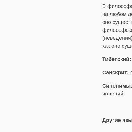
В философс
на любом д
оно существ
философско
(неведения)
как оно сущ
Тибетский:
Санскрит:
d
Синонимы
явлений
Другие яз