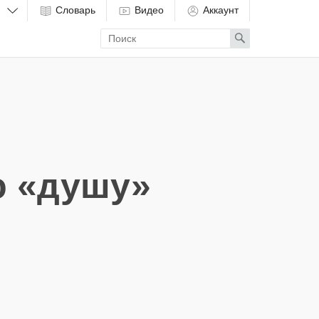
Словарь
Видео
Аккаунт
Enter
Search
search
term
ю «душу»