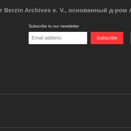
т Berzin Archives e. V., основанный д-ро
Subscribe to our newsletter
Enter
Subscribe
your
email