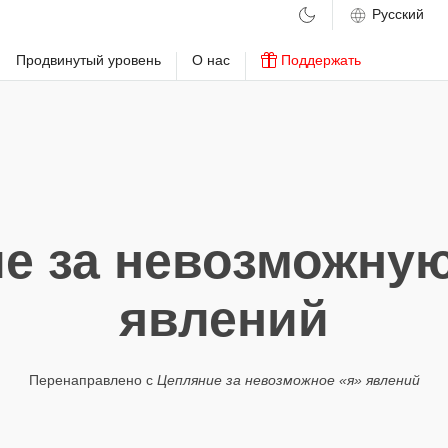
м
Продвинутый уровень
О нас
Поддержать
е за невозможну
явлений
Перенаправлено с
Цепляние за невозможное «я» явлений