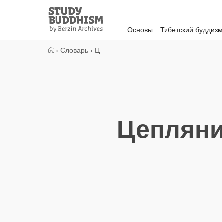
Close
Study
Buddhism
Основы
Тибетский буддиз
Home
›
Словарь
›
Ц
Цепляни