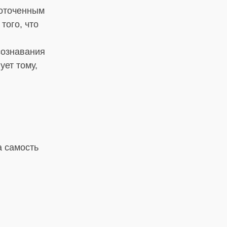
доточенным
того, что
сознавания
ует тому,
а самость