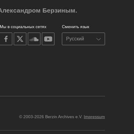
м Александром Берзиным.
Мы в социальных сетях
Сменить язык
on
on
on
on
facebook
X
soundcloud
youtube
© 2003-2026 Berzin Archives e.V.
Impressum