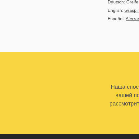
Deutsch:
Greif
English:
Graspin
Español:
Aferra
Наша спосо
вашей по
рассмотрит