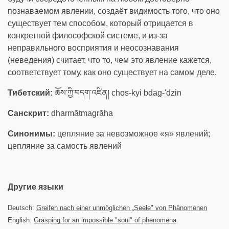
познаваемом явлении, создаёт видимость того, что оно
существует тем способом, который отрицается в
конкретной философской системе, и из-за
неправильного восприятия и неосознавания
(неведения) считает, что то, чем это явление кажется,
соответствует тому, как оно существует на самом деле.
Тибетский:
ཆོས་ཀྱི་བདག་འཛིན། chos-kyi bdag-'dzin
Санскрит:
dharmātmagrāha
Синонимы:
цепляние за невозможное «я» явлений;
цепляние за самость явлений
Другие языки
Deutsch:
Greifen nach einer unmöglichen „Seele" von Phänomenen
English:
Grasping for an impossible "soul" of phenomena