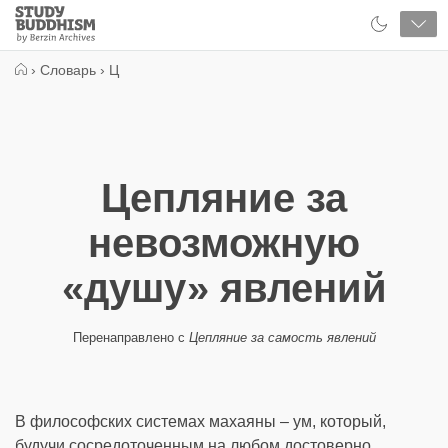
Close
Study
Buddhism
Home
›
Словарь
›
Ц
Цепляние за
невозможную
«душу» явлений
Перенаправлено с
Цепляние за самость явлений
В философских системах махаяны – ум, который,
будучи сосредоточенным на любом достоверно