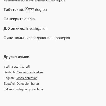
изменчивых ментальных факторов.
Тибетский:
རྟོག་པ། rtog-pa
Санскрит:
vitarka
Д. Хопкинс:
Investigation
Синонимы:
исследование; проверка
Другие языки
العربية: التحري العام
Deutsch:
Grobes Feststellen
English:
Gross detection
Español:
Detección burda
Italiano: Indagine grossolana