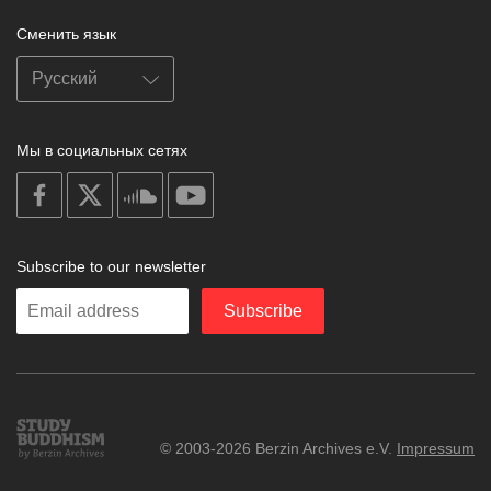
Сменить язык
Мы в социальных сетях
on
on
on
on
facebook
X
soundcloud
youtube
Subscribe to our newsletter
Enter
Subscribe
your
email
Study
© 2003-2026 Berzin Archives e.V.
Impressum
Buddhism
Home