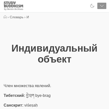
Close
Study
Buddhism
Home
›
Словарь
›
И
Индивидуальный
объект
Член множества явлений.
Тибетский:
བྱེ་བྲག bye-brag
Санскрит:
viśeṣaḥ