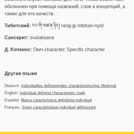
обозначен при помощи названий, слов и концепций, а
также для его качеств.
Тибетский:
རང་གི་མཚན་ཉིད། rang-gi mtshan-nyid
Санскрит:
svalakṣaṇa
Д. Хопкинс:
Own-character; Specific character
Другие языки
Deutsch:
Individuelles definierendes charakteristisches Merkmal
English:
Individual defining characteristic mark
Español:
Marca característica definitoria individual
Français:
Signe caractéristique individuel définissant