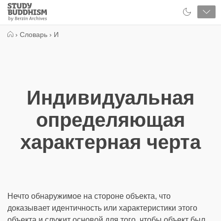
Close
Study
Buddhism
Home
›
Словарь
›
И
Индивидуальная
определяющая
характерная черта
Нечто обнаружимое на стороне объекта, что
доказывает идентичность или характеристики этого
объекта и служит основой для того, чтобы объект был