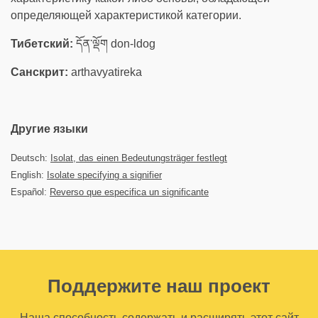
определяющей характеристикой категории.
Тибетский:
དོན་ལྡོག don-ldog
Санскрит:
arthavyatireka
Другие языки
Deutsch:
Isolat, das einen Bedeutungsträger festlegt
English:
Isolate specifying a signifier
Español:
Reverso que especifica un significante
Поддержите наш проект
Наша способность содержать и расширять этот сайт