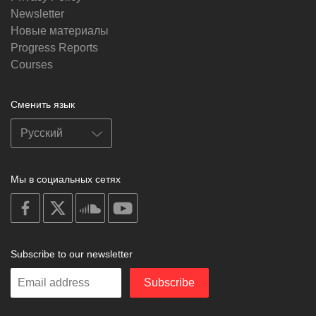
Newsletter
Новые материалы
Progress Reports
Courses
Сменить язык
Мы в социальных сетях
on
on
on
on
facebook
X
soundcloud
youtube
Subscribe to our newsletter
Enter
Subscribe
your
email