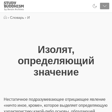
Close
Study
Buddhism
Home
›
Словарь
›
И
Изолят,
определяющий
значение
Нестатичное подразумевающее отрицающее явление
«ничто иное, кроме», которое выделяет определяющую
характеристику какой-либо основы, обладающей