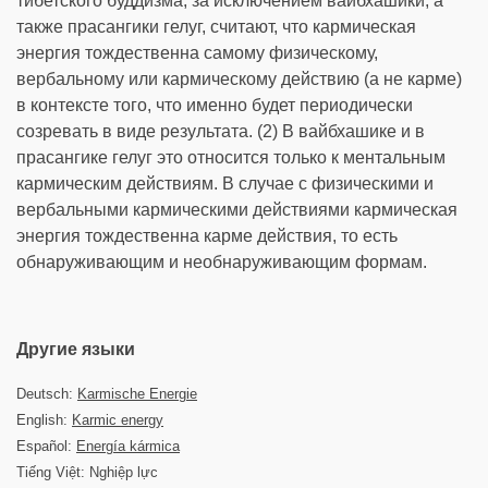
тибетского буддизма, за исключением вайбхашики, а
также прасангики гелуг, считают, что кармическая
энергия тождественна самому физическому,
вербальному или кармическому действию (а не карме)
в контексте того, что именно будет периодически
созревать в виде результата. (2) В вайбхашике и в
прасангике гелуг это относится только к ментальным
кармическим действиям. В случае с физическими и
вербальными кармическими действиями кармическая
энергия тождественна карме действия, то есть
обнаруживающим и необнаруживающим формам.
Другие языки
Deutsch:
Karmische Energie
English:
Karmic energy
Español:
Energía kármica
Tiếng Việt: Nghiệp lực