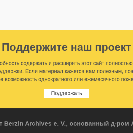
Поддержите наш проект
бность содержать и расширять этот сайт полностью
ддержки. Если материал кажется вам полезным, по
е возможность однократного или ежемесячного пож
Поддержать
т Berzin Archives e. V., основанный д-ро