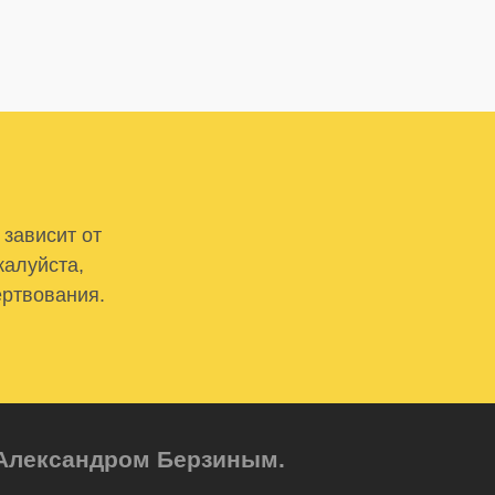
 зависит от
жалуйста,
ертвования.
м Александром Берзиным.