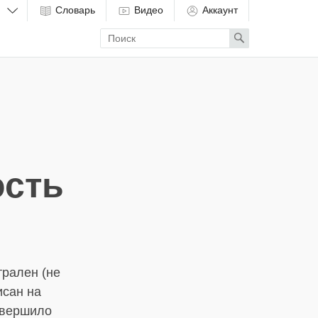
Словарь
Видео
Аккаунт
Enter
Search
search
term
ость
трален (не
исан на
овершило