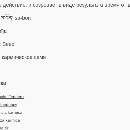
 действие, и созревает в виде результата время от 
ས་བོན། sa-bon
īja
:
Seed
:
кармическое семя
ыки
sche Tendenz
 tendency
cia kármica
nza karmica
ng tử