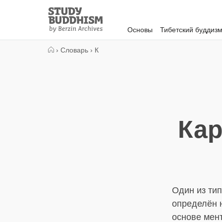
Close
Study
Buddhism
Основы
Тибетский буддиз
Home
›
Словарь
›
К
Кар
Один из тип
определён н
основе мент