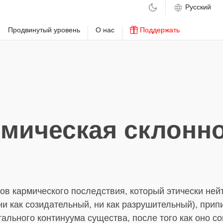
м
Продвинутый уровень
О нас
Поддержать
мическая склонн
ов кармического последствия, который этически ней
и как созидательный, ни как разрушительный), прип
ального континуума существа, после того как оно с