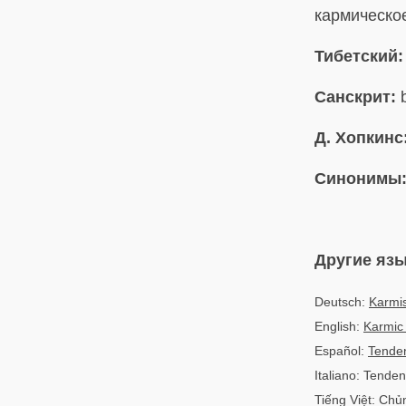
кармическое
Тибетский:
Санскрит:
b
Д. Хопкинс
Синонимы
Другие яз
Deutsch:
Karmi
English:
Karmic
Español:
Tenden
Italiano: Tende
Tiếng Việt: Chủ