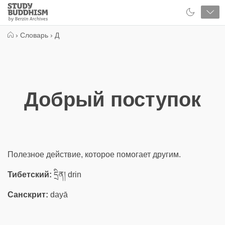
Close
Study
Buddhism
Home
›
Словарь
›
Д
Добрый поступок
Полезное действие, которое помогает другим.
Тибетский:
དྲིན། drin
Санскрит:
dayā