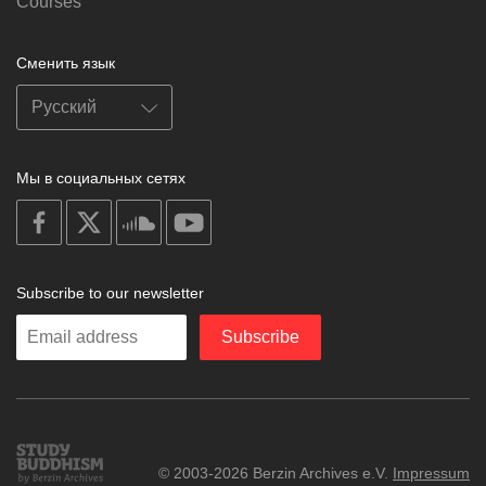
Courses
Сменить язык
Мы в социальных сетях
on
on
on
on
facebook
X
soundcloud
youtube
Subscribe to our newsletter
Enter
Subscribe
your
email
Study
© 2003-2026 Berzin Archives e.V.
Impressum
Buddhism