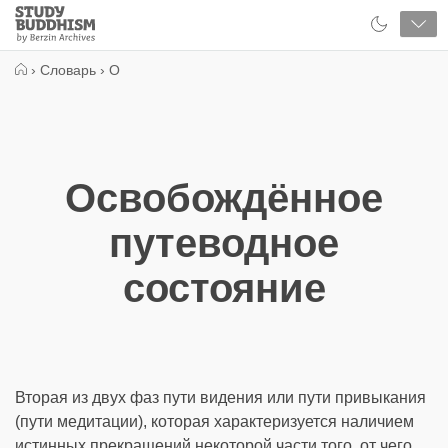
Close
Study
Buddhism
Home
›
Словарь
›
О
Освобождённое
путеводное
состояние
Вторая из двух фаз пути видения или пути привыкания
(пути медитации), которая характеризуется наличием
истинных прекращений некоторой части того, от чего