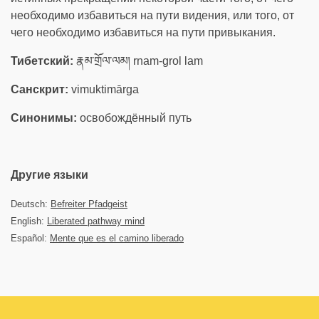
необходимо избавиться на пути видения, или того, от
чего необходимо избавиться на пути привыкания.
Тибетский:
རྣམ་གྲོལ་ལམ། rnam-grol lam
Санскрит:
vimuktimārga
Синонимы:
освобождённый путь
Другие языки
Deutsch:
Befreiter Pfadgeist
English:
Liberated pathway mind
Español:
Mente que es el camino liberado