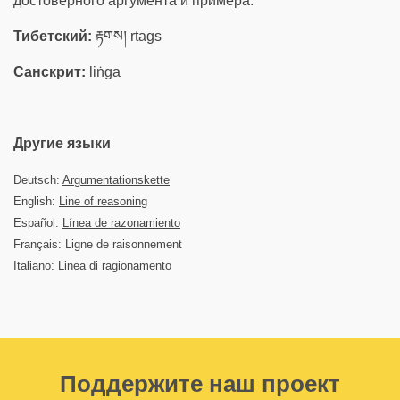
достоверного аргумента и примера.
Тибетский:
རྟགས། rtags
Санскрит:
liṅga
Другие языки
Deutsch:
Argumentationskette
English:
Line of reasoning
Español:
Línea de razonamiento
Français: Ligne de raisonnement
Italiano: Linea di ragionamento
Поддержите наш проект