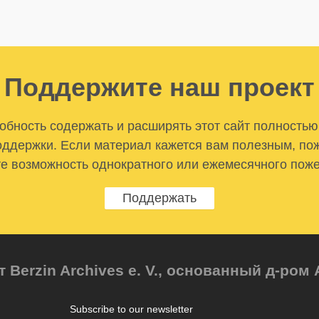
Поддержите наш проект
бность содержать и расширять этот сайт полностью
ддержки. Если материал кажется вам полезным, по
е возможность однократного или ежемесячного пож
Поддержать
т Berzin Archives e. V., основанный д-ро
Subscribe to our newsletter