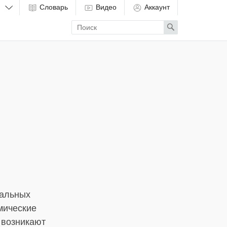
Словарь
Видео
Аккаунт
Enter
Search
search
term
тальных
мические
 возникают