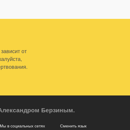
 зависит от
жалуйста,
ертвования.
м Александром Берзиным.
Мы в социальных сетях
Сменить язык