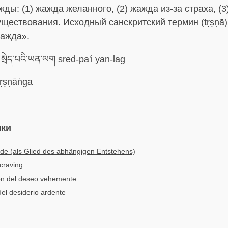
жды: (1) жажда желанного, (2) жажда из-за страха, (
ществования. Исходный санскритский термин (tṛṣṇā)
жажда».
སྲེད་པའི་ཡན་ལག sred-pa'i yan-lag
ṛṣṇāṅga
ыки
de (als Glied des abhängigen Entstehens)
 craving
ón del deseo vehemente
 del desiderio ardente