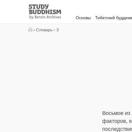
Close
Study
Buddhism
Основы
Тибетский буддиз
Home
›
Словарь
›
З
Восьмое из
факторов, 
последстви