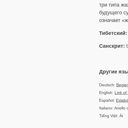
три типа жа
будущего су
означает «
Тибетский:
Санскрит:
t
Другие яз
Deutsch:
Begier
English:
Link of
Español:
Eslab
Italiano: Anello
Tiếng Việt: Ái