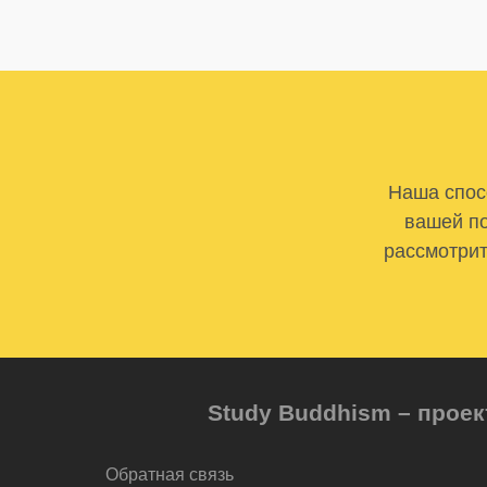
Наша спосо
вашей по
рассмотрит
Study Buddhism – проек
Обратная связь