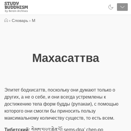
Close
Study
Buddhism
Home
›
Словарь
›
М
Махасаттва
Эпитет бодхисаттв, поскольку они думают только о
других, а не о себе, и они всегда устремлены к
достижению тела форм будды (рупакаи), с помощью
которого они смогли бы приносить пользу
максимальному количеству существ, то есть всем.
Тибетский:
སེམས་དཔའ་ཆེན་པོ། sems-dpa' chen-po