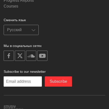
Progress Reports
Courses
Сменить язык
Мы в социальных сетях
on
on
on
on
facebook
X
soundcloud
youtube
Subscribe to our newsletter
Enter
Subscribe
your
email
Study