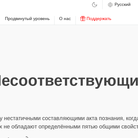
м
Продвинутый уровень
О нас
Поддержать
есоответствующ
у нестатичными составляющими акта познания, когд
их не обладают определёнными пятью общими свойс