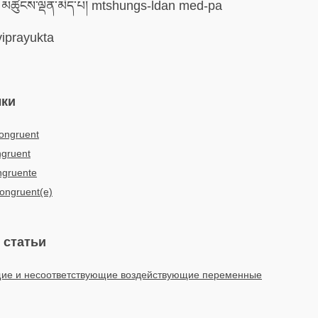
མཚུངས་ལྡན་མེད་པ། mtshungs-ldan med-pa
iprayukta
ыки
kongruent
gruent
ngruente
ongruent(e)
 статьи
ие и несоответствующие воздействующие переменные