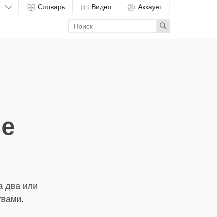
Словарь
Видео
Аккаунт
Enter
Search
search
term
ие
а два или
твами.