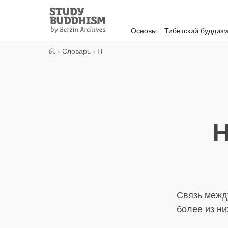
Close
Study
Buddhism
Основы
Тибетский буддиз
Home
›
Словарь
›
Н
Н
Связь межд
более из н