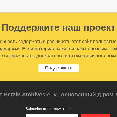
Поддержите наш проект
бность содержать и расширять этот сайт полностью
ддержки. Если материал кажется вам полезным, по
е возможность однократного или ежемесячного пож
Поддержать
т Berzin Archives e. V., основанный д-ро
Subscribe to our newsletter
Enter