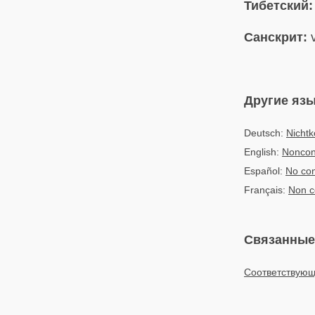
Тибетский:
Санскрит:
v
Другие яз
Deutsch:
Nicht
English:
Noncon
Español:
No co
Français:
Non c
Связанные
Соответствующ