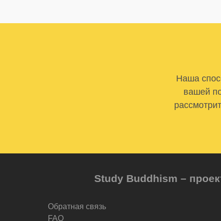
Наша спосо
вашей по
рассмотрит
Study Buddhism – проек
Обратная связь
FAQ