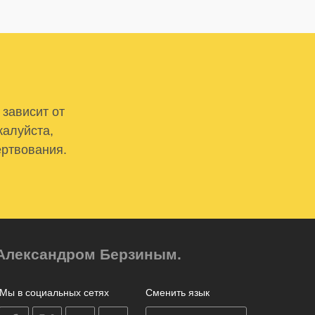
 зависит от
жалуйста,
ертвования.
м Александром Берзиным.
Мы в социальных сетях
Сменить язык
on
on
on
on