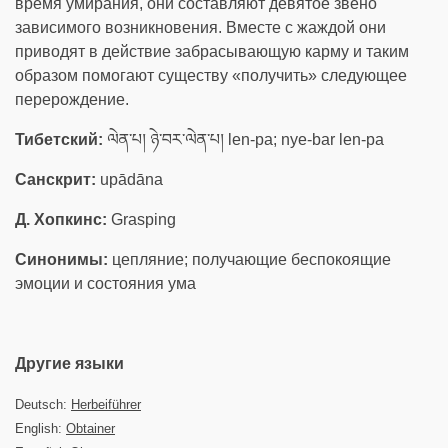
время умирания, они составляют девятое звено
зависимого возникновения. Вместе с жаждой они
приводят в действие забрасывающую карму и таким
образом помогают существу «получить» следующее
перерождение.
Тибетский:
ལེན་པ། ཉེ་བར་ལེན་པ། len-pa; nye-bar len-pa
Санскрит:
upādāna
Д. Хопкинс:
Grasping
Синонимы:
цепляние; получающие беспокоящие
эмоции и состояния ума
Другие языки
Deutsch:
Herbeiführer
English:
Obtainer