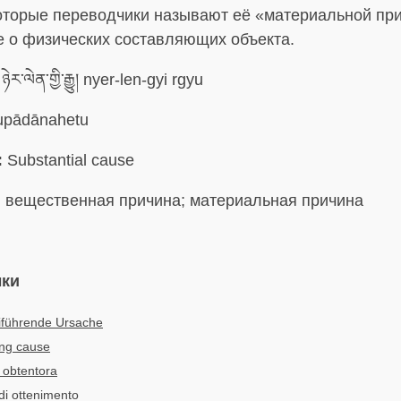
оторые переводчики называют её «материальной при
е о физических составляющих объекта.
ཉེར་ལེན་གྱི་རྒྱུ། nyer-len-gyi rgyu
pādānahetu
:
Substantial cause
:
вещественная причина; материальная причина
ыки
iführende Ursache
ing cause
 obtentora
di ottenimento