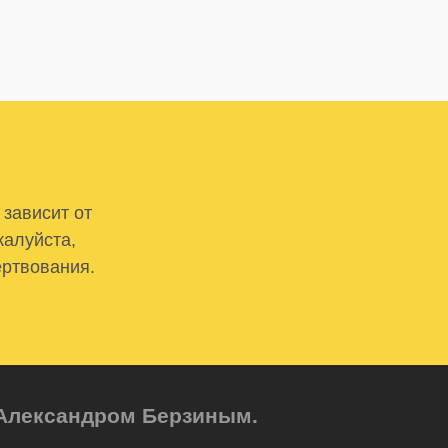
 зависит от
жалуйста,
ертвования.
м Александром Берзиным.