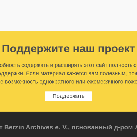
Поддержите наш проект
бность содержать и расширять этот сайт полностью
ддержки. Если материал кажется вам полезным, по
е возможность однократного или ежемесячного пож
Поддержать
т Berzin Archives e. V., основанный д-ро