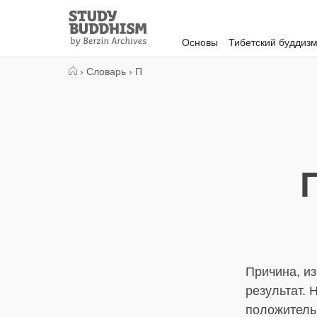
Close
Study
Buddhism
Основы
Тибетский буддиз
Home
›
Словарь
›
П
Причина, из
результат. 
положитель