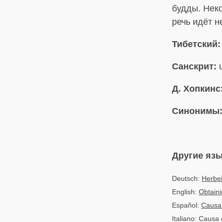
будды. Нек
речь идёт н
Тибетский:
Санскрит:
u
Д. Хопкинс
Синонимы
Другие яз
Deutsch:
Herbe
English:
Obtain
Español:
Causa
Italiano: Causa 