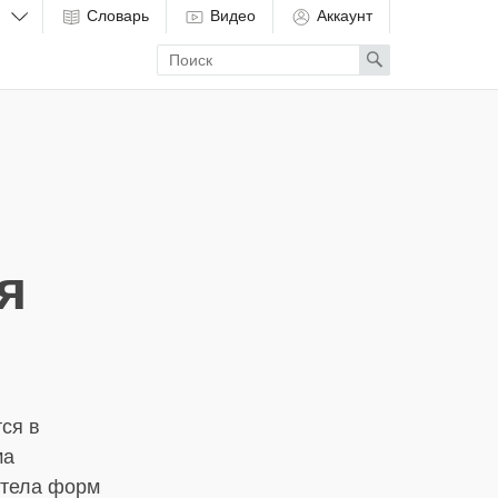
Словарь
Видео
Аккаунт
Enter
Search
search
term
я
ся в
ма
 тела форм