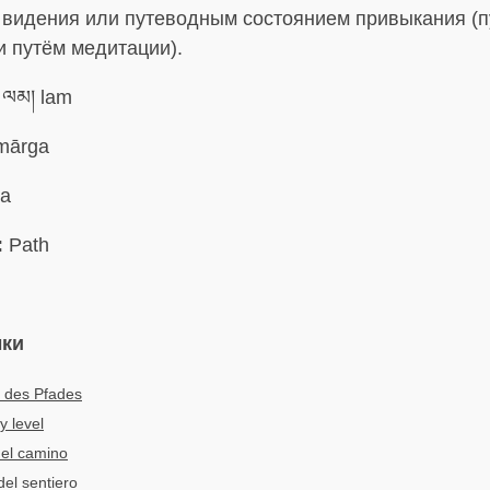
 видения или путеводным состоянием привыкания (
и путём медитации).
ལམ། lam
mārga
a
:
Path
ыки
 des Pfades
 level
del camino
 del sentiero