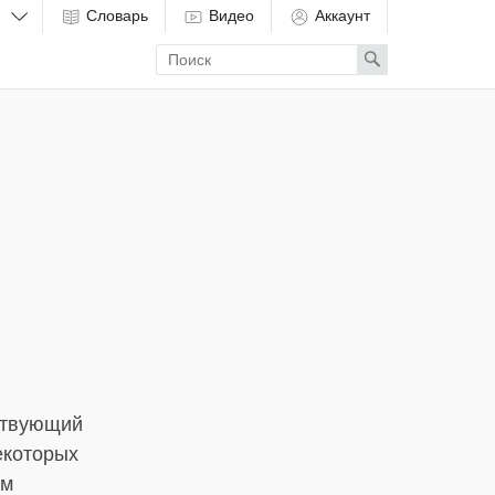
Словарь
Видео
Аккаунт
Enter
Search
search
term
тствующий
екоторых
ым