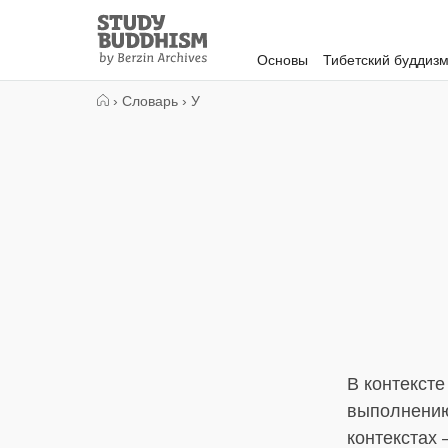
Close
Study
Buddhism
Основы
Тибетский буддиз
Home
›
Словарь
›
У
В контексте
выполнению
контекстах