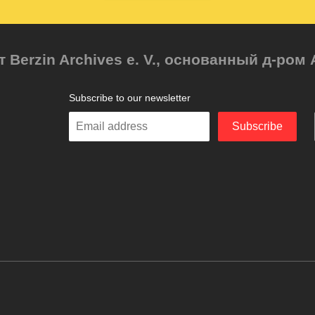
т Berzin Archives e. V., основанный д-ро
Subscribe to our newsletter
Enter
Subscribe
your
email