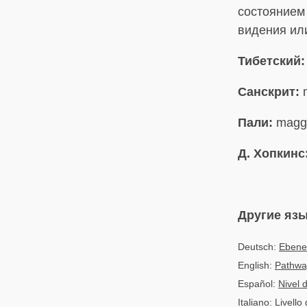
состоянием
видения ил
Тибетский:
Санскрит:
Пали:
magg
Д. Хопкинс
Другие яз
Deutsch:
Ebene
English:
Pathway
Español:
Nivel 
Italiano: Livello