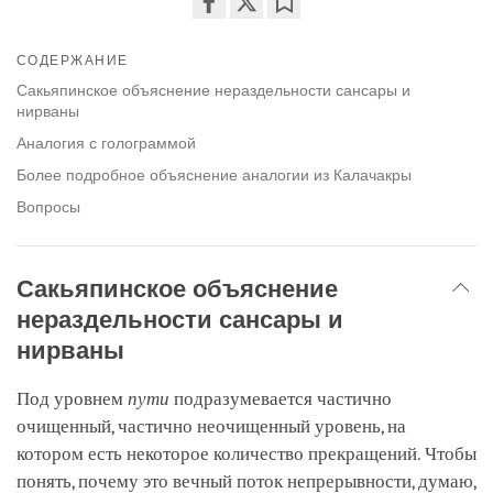
Share
Bookmark
on
СОДЕРЖАНИЕ
facebook
Сакьяпинское объяснение нераздельности сансары и
нирваны
Аналогия с голограммой
Более подробное объяснение аналогии из Калачакры
Вопросы
Сакьяпинское объяснение
нераздельности сансары и
нирваны
Под уровнем
пути
подразумевается частично
очищенный, частично неочищенный уровень, на
котором есть некоторое количество прекращений. Чтобы
понять, почему это вечный поток непрерывности, думаю,