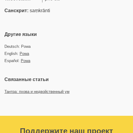
Санскрит:
saṃkrānti
Другие языки
Deutsch: Powa
English:
Powa
Español:
Powa
Связанные статьи
Тантра: пхова и недвойственный ум
Поддержите наш проект