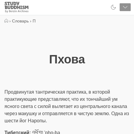
Close
Study
Buddhism
Home
›
Словарь
›
П
Пхова
Продвинутая тантрическая практика, в которой
практикующие представляют, что их тончайший ум
ясного света с силой вылетает из центрального канала
через макушку и отправляется в чистую землю. Одна из
шести йог Наропы.
Тибетский:
འཕོ་བ། 'pho-ba