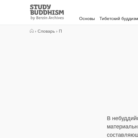
Close
Study
Buddhism
Основы
Тибетский буддиз
Home
›
Словарь
›
П
В небуддийс
материальны
составляющи