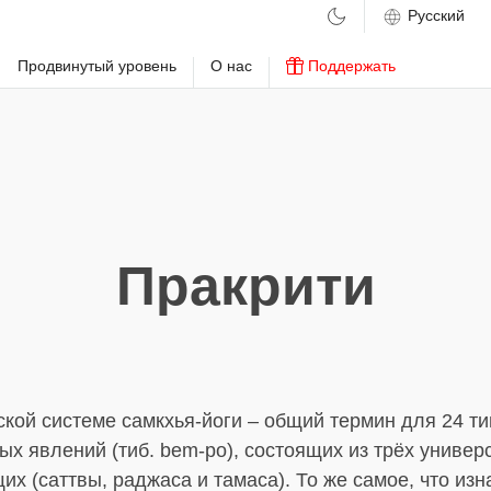
м
Продвинутый уровень
О нас
Поддержать
Пракрити
кой системе самкхья-йоги – общий термин для 24 т
х явлений (тиб. bem-po), состоящих из трёх униве
х (саттвы, раджаса и тамаса). То же самое, что из