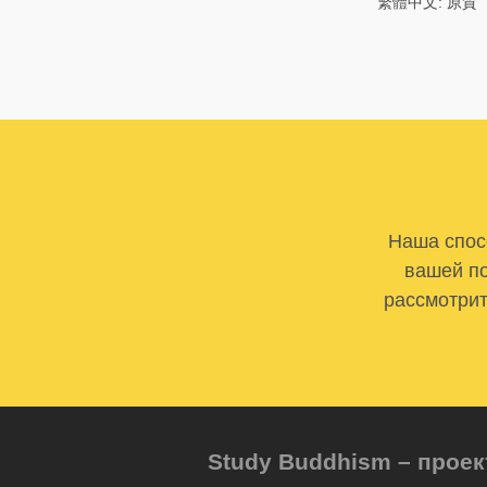
繁體中文: 原質
Наша спосо
вашей по
рассмотрит
Study Buddhism – проек