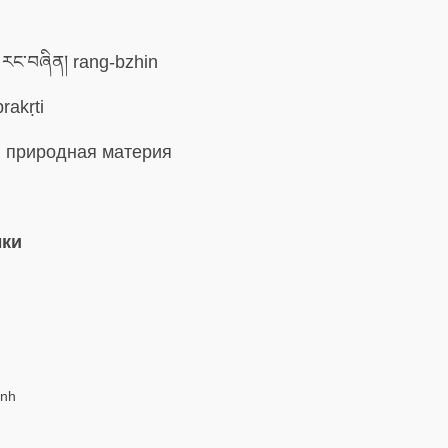
རང་བཞིན། rang-bzhin
rakṛti
:
природная материя
ыки
ính