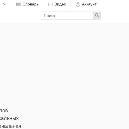
Словарь
Видео
Аккаунт
Enter
Search
search
term
ипов
рсальных
начальная