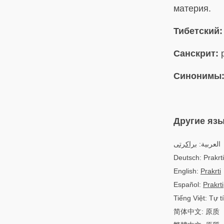
материя.
Тибетский:
Санскрит:
p
Синонимы
Другие яз
العربية:
براكرتى
Deutsch: Prakrti
English:
Prakrti
Español:
Prakrti
Tiếng Việt: Tự t
简体中文: 原质