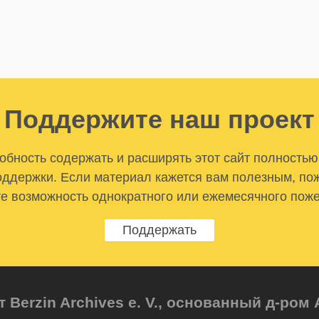
Поддержите наш проект
бность содержать и расширять этот сайт полностью
ддержки. Если материал кажется вам полезным, по
е возможность однократного или ежемесячного пож
Поддержать
т Berzin Archives e. V., основанный д-ро