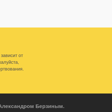
 зависит от
жалуйста,
ертвования.
м Александром Берзиным.