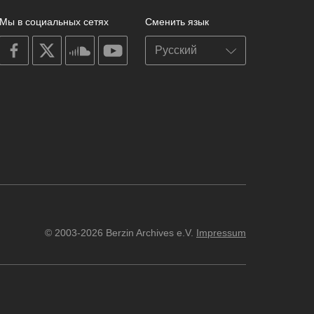
Мы в социальных сетях
Сменить язык
on
on
on
on
facebook
X
soundcloud
youtube
© 2003-2026 Berzin Archives e.V.
Impressum