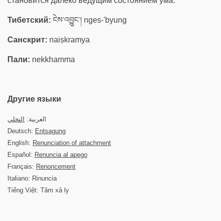
становится далеко ведущим состоянием ума.
Тибетский:
ངེས་འབྱུང་། nges-'byung
Санскрит:
naiṣkramya
Пали:
nekkhamma
Другие языки
العربية:
التخلي
Deutsch:
Entsagung
English:
Renunciation of attachment
Español:
Renuncia al apego
Français:
Renoncement
Italiano: Rinuncia
Tiếng Việt: Tâm xả ly