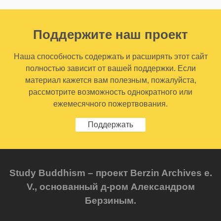
Поддержите наш проект
Наша способность содержать и расширять этот сайт
полностью зависит от вашей поддержки. Если
материал кажется вам полезным, пожалуйста,
рассмотрите возможность однократного или
ежемесячного пожертвования.
Поддержать
Study Buddhism – проект Berzin Archives e.
V., основанный д-ром Александром
Берзиным.