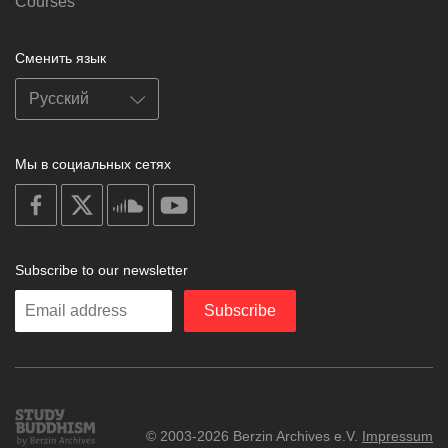
Courses
Сменить язык
Мы в социальных сетях
on
on
on
on
facebook
X
soundcloud
youtube
Subscribe to our newsletter
Enter
Subscribe
your
email
Study
© 2003-2026 Berzin Archives e.V.
Impressum
Buddhism