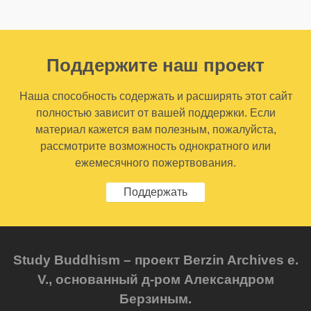
Поддержите наш проект
Наша способность содержать и расширять этот сайт
полностью зависит от вашей поддержки. Если
материал кажется вам полезным, пожалуйста,
рассмотрите возможность однократного или
ежемесячного пожертвования.
Поддержать
Study Buddhism – проект Berzin Archives e.
V., основанный д-ром Александром
Берзиным.