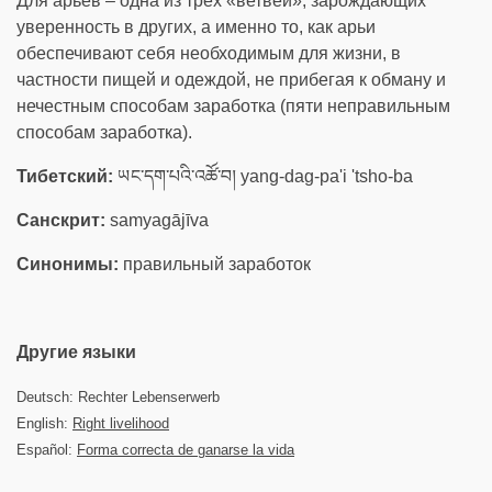
Для арьев – одна из трёх «ветвей», зарождающих
уверенность в других, а именно то, как арьи
обеспечивают себя необходимым для жизни, в
частности пищей и одеждой, не прибегая к обману и
нечестным способам заработка (пяти неправильным
способам заработка).
Тибетский:
ཡང་དག་པའི་འཚོ་བ། yang-dag-pa'i 'tsho-ba
Санскрит:
samyagājīva
Синонимы:
правильный заработок
Другие языки
Deutsch: Rechter Lebenserwerb
English:
Right livelihood
Español:
Forma correcta de ganarse la vida