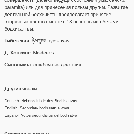
совершенств (далеко ведущих состояний ума, санскр.
pāramitā) или для принесения пользы другим. Развитие
деятельной бодхичитты предполагает принятие
вторичных обетов вместе с 18 основными обетами
бодхисаттвы.
Тибетский:
ཉེས་བྱས། nyes-byas
Д. Хопкинс:
Misdeeds
Синонимы:
ошибочные действия
Другие языки
Deutsch: Nebengelübde des Bodhisattvas
English:
Secondary bodhisattva vows
Español:
Votos secundarios del bodisatva